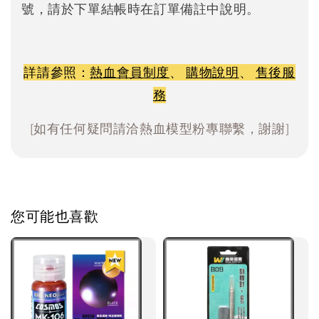
號，請於下單結帳時在訂單備註中說明。
詳請參照：
熱血會員制度
、
購物說明
、
售後服
務
[如有任何疑問請洽熱血模型粉專聯繫，謝謝]
您可能也喜歡