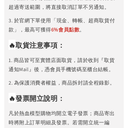
超過寄送範圍，將直接取消訂單不另通知。
3. 於官網下單使用「現金、轉帳、超商取貨付
款」，最高可獲得
6%
會員點數
。
🔥
取貨注意事項：
1. 商品皆可至實體店面取貨，請於收到『取貨
通知Mail』後，憑會員手機號碼至櫃台結帳。
2. 為保護消費者權益，商品拆封請全程錄影。
🔥
發票開立說明：
凡於熱血模型購物均開立電子發票；商品寄出
時將附上訂單明細及發票。若需開立統一編