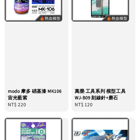
modo 摩多 硝基漆 MK106
萬榮 工具系列 模型工具
宙光藍紫
WJ-B09 刻線針+磨石
Regular
NT$ 220
Regular
NT$ 120
price
price