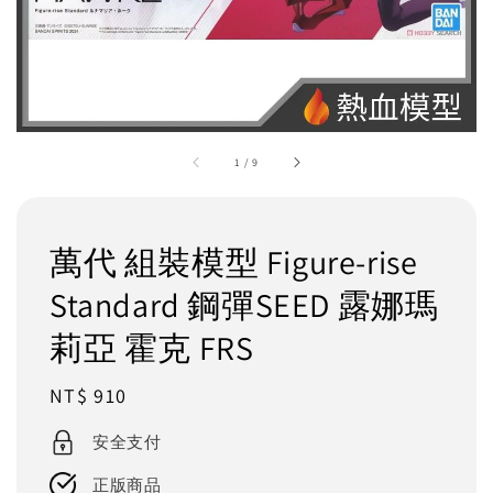
1
/
9
萬代 組裝模型 Figure-rise
Standard 鋼彈SEED 露娜瑪
莉亞 霍克 FRS
Regular
NT$ 910
price
安全支付
正版商品