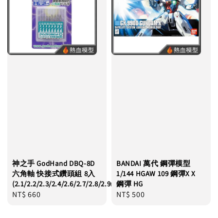
神之手 GodHand DBQ-8D
BANDAI 萬代 鋼彈模型
六角軸 快接式鑽頭組 8入
1/144 HGAW 109 鋼彈X X
(2.1/2.2/2.3/2.4/2.6/2.7/2.8/2.9mm)
鋼彈 HG
Regular
NT$ 660
Regular
NT$ 500
price
price