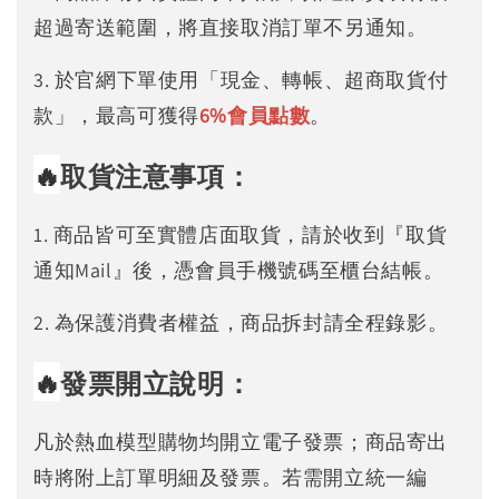
超過寄送範圍，將直接取消訂單不另通知。
3. 於官網下單使用「現金、轉帳、超商取貨付
款」，最高可獲得
6%
會員點數
。
🔥
取貨注意事項：
1. 商品皆可至實體店面取貨，請於收到『取貨
通知Mail』後，憑會員手機號碼至櫃台結帳。
2. 為保護消費者權益，商品拆封請全程錄影。
🔥
發票開立說明：
凡於熱血模型購物均開立電子發票；商品寄出
時將附上訂單明細及發票。若需開立統一編