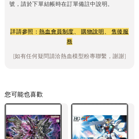
號，請於下單結帳時在訂單備註中說明。
詳請參照：
熱血會員制度
、
購物說明
、
售後服
務
[如有任何疑問請洽熱血模型粉專聯繫，謝謝]
您可能也喜歡