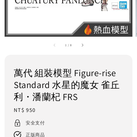
1
/
8
萬代 組裝模型 Figure-rise
Standard 水星的魔女 雀丘
利・潘蘭杞 FRS
Regular
NT$ 950
price
安全支付
正版商品