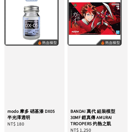
modo 摩多 硝基漆 DX05
BANDAI 萬代 組裝模型
半光澤透明
30MF 鎧真傳 AMURAI
Regular
NT$ 180
TROOPERS 灼熱之凱
Regular
NT$ 1,250
price