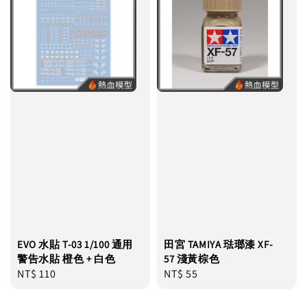
EVO 水貼 T-03 1/100 通用
田宮 TAMIYA 琺瑯漆 XF-
警告水貼 橙色 + 白色
57 淺黃棕色
Regular
NT$ 110
Regular
NT$ 55
price
price