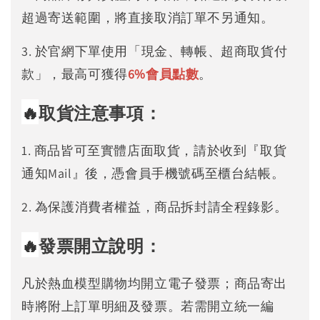
超過寄送範圍，將直接取消訂單不另通知。
3. 於官網下單使用「現金、轉帳、超商取貨付
款」，最高可獲得
6%
會員點數
。
🔥
取貨注意事項：
1. 商品皆可至實體店面取貨，請於收到『取貨
通知Mail』後，憑會員手機號碼至櫃台結帳。
2. 為保護消費者權益，商品拆封請全程錄影。
🔥
發票開立說明：
凡於熱血模型購物均開立電子發票；商品寄出
時將附上訂單明細及發票。若需開立統一編