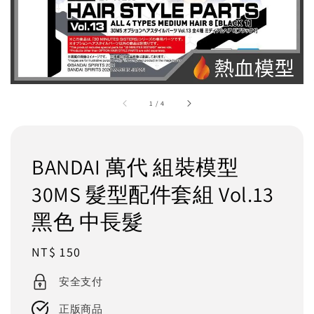
1
/
4
BANDAI 萬代 組裝模型
30MS 髮型配件套組 Vol.13
黑色 中長髮
Regular
NT$ 150
price
安全支付
正版商品