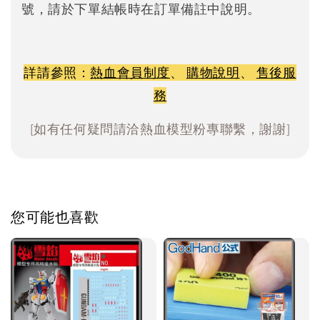
號，請於下單結帳時在訂單備註中說明。
詳請參照：
熱血會員制度
、
購物說明
、
售後服
務
[如有任何疑問請洽熱血模型粉專聯繫，謝謝]
您可能也喜歡