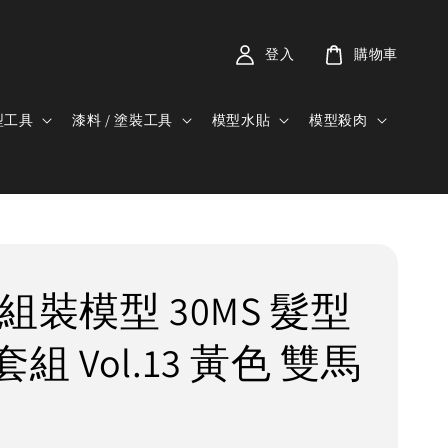
登入
購物車
型工具
漆料 / 塗裝工具
模型水貼
模型殺肉
組裝模型 30MS 髮型
組 Vol.13 黃色 雙馬