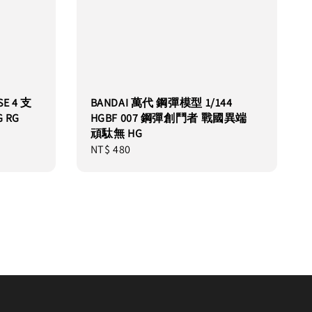
E 4 支
BANDAI 萬代 鋼彈模型 1/144
G RG
HGBF 007 鋼彈創鬥者 戰國異端
頑駄無 HG
Regular
NT$ 480
price