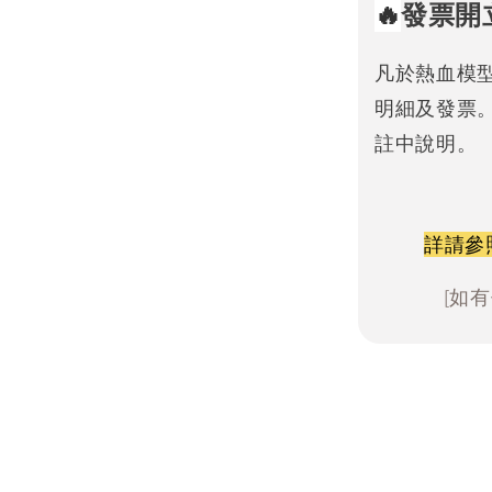
🔥
發票開
凡於熱血模
明細及發票
註中說明。
詳請參
[如