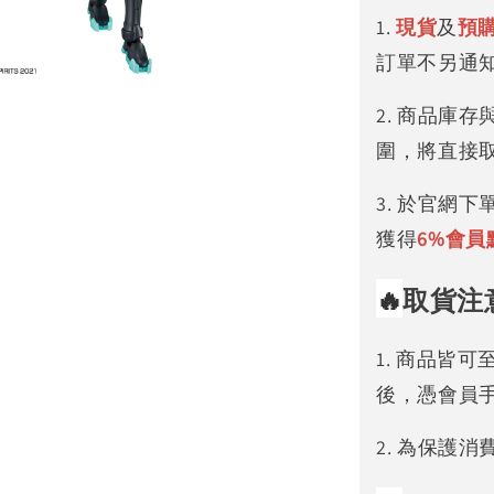
1.
現貨
及
預
訂單不另通
2. 商品庫
圍，將直接
3. 於官網
獲得
6%
會員
🔥
取貨注
1. 商品皆
後，憑會員
2. 為保護