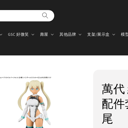
GSC 好微笑
壽屋
其他品牌
支架/展示盒
模
萬代 
配件套
尾