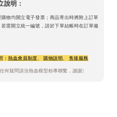
立說明：
型購物均開立電子發票；商品寄出時將附上訂單
。若需開立統一編號，請於下單結帳時在訂單備
照：
熱血會員制度
、
購物說明
、
售後服務
有任何疑問請洽熱血模型粉專聯繫，謝謝]