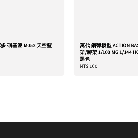
摩多 硝基漆 M052 天空藍
萬代 鋼彈模型 ACTION BAS
架/腳架 1/100 MG 1/144 H
黑色
Regular
NT$ 160
price