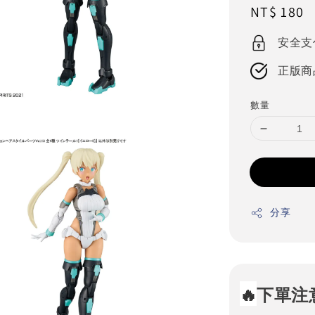
Regular
NT$ 180
price
安全支
正版商
數量
分享
🔥
下單注