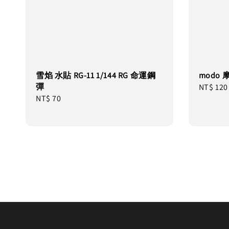
雪焰 水貼 RG-11 1/144 RG 命運鋼
modo 
彈
Regular
NT$ 120
Regular
NT$ 70
price
price