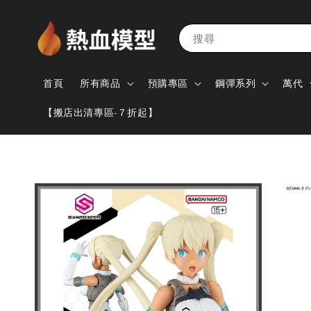
搜尋
首頁
所有商品
預購專區
鋼彈系列
萬代
【搬店出清專區-７折起】