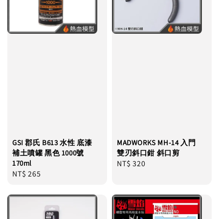
GSI 郡氏 B613 水性 底漆
MADWORKS MH-14 入門
補土噴罐 黑色 1000號
雙刃斜口鉗 斜口剪
170ml
Regular
NT$ 320
Regular
NT$ 265
price
price