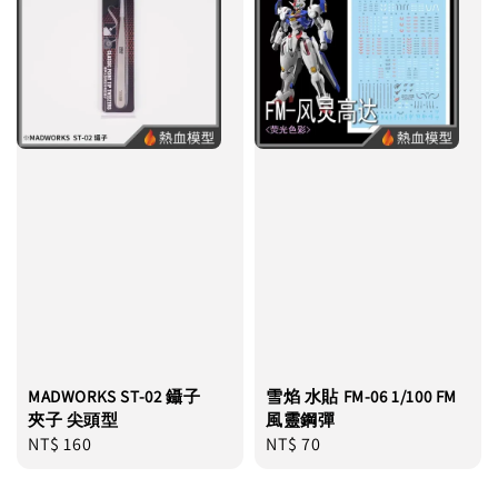
MADWORKS ST-02 鑷子
雪焰 水貼 FM-06 1/100 FM
夾子 尖頭型
風靈鋼彈
Regular
NT$ 160
Regular
NT$ 70
price
price