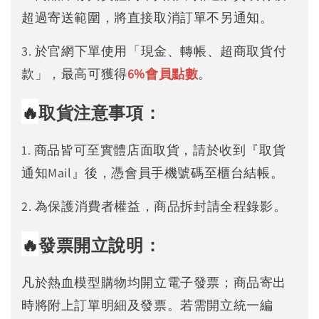
超過寄送範圍，將直接取消訂單不另通知。
3. 於官網下單使用「現金、轉帳、超商取貨付
款」，最高可獲得
6%
會員點數
。
🔥
取貨注意事項：
1. 商品皆可至實體店面取貨，請於收到『取貨
通知Mail』後，憑會員手機號碼至櫃台結帳。
2. 為保護消費者權益，商品拆封請全程錄影。
🔥
發票開立說明：
凡於熱血模型購物均開立電子發票；商品寄出
時將附上訂單明細及發票。若需開立統一編