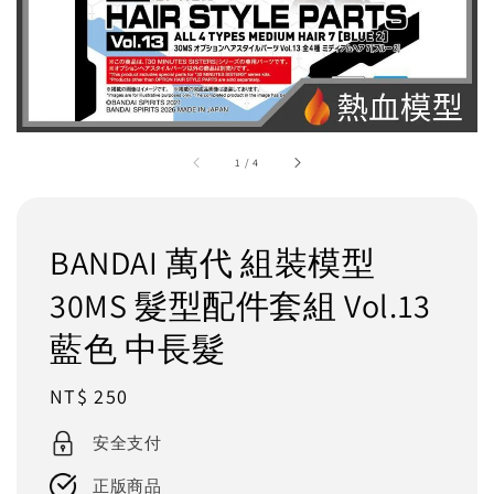
1
/
4
BANDAI 萬代 組裝模型
30MS 髮型配件套組 Vol.13
藍色 中長髮
Regular
NT$ 250
price
安全支付
正版商品