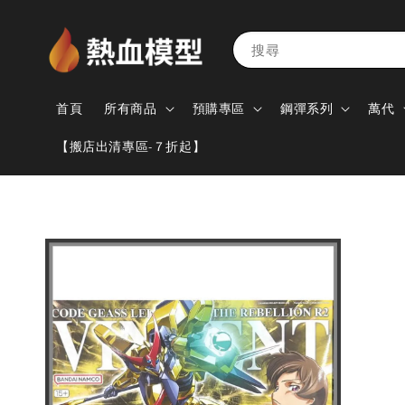
搜尋
首頁
所有商品
預購專區
鋼彈系列
萬代
【搬店出清專區-７折起】