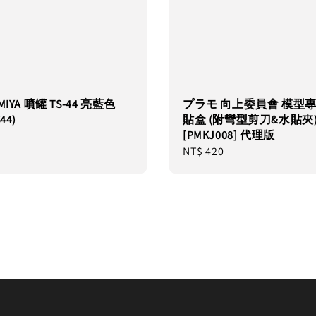
MIYA 噴罐 TS-44 亮藍色
プラモ 向上委員會 模型專
44)
貼盒 (附彎型剪刀&水貼夾
[PMKJ008] 代理版
Regular
NT$ 420
price