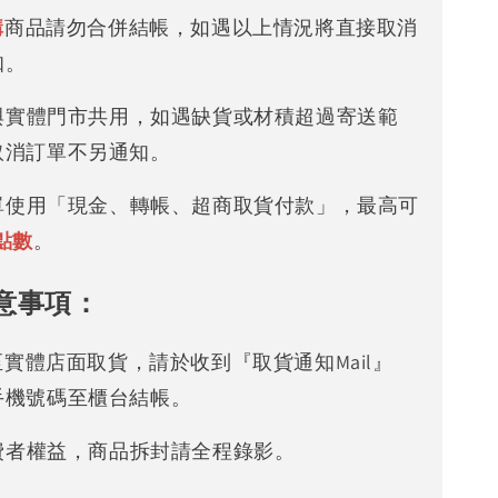
購
商品請勿合併結帳，如遇以上情況將直接取消
知。
存與實體門市共用，如遇缺貨或材積超過寄送範
取消訂單不另通知。
下單使用「現金、轉帳、超商取貨付款」，最高可
點數
。
意事項：
可至實體店面取貨，請於收到『取貨通知Mail』
手機號碼至櫃台結帳。
消費者權益，商品拆封請全程錄影。