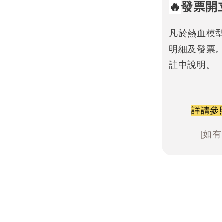
🔥
發票開
凡於熱血模
明細及發票
註中說明。
詳請參
[如