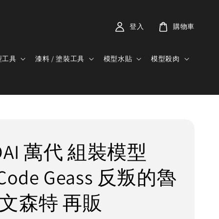
登入
購物車
型工具
漆料 / 塗裝工具
模型水貼
模型殺肉
DAI 萬代 組裝模型
 Code Geass 反叛的魯
 文森特 再販