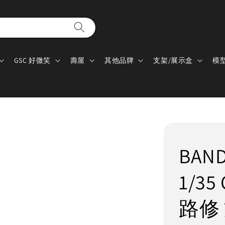
GSC 好微笑
壽屋
其他品牌
支架/展示盒
模
BAN
1/35
路修