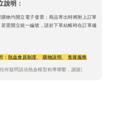
立說明：
型購物均開立電子發票；商品寄出時將附上訂單
。若需開立統一編號，請於下單結帳時在訂單備
照：
熱血會員制度
、
購物說明
、
售後服務
有任何疑問請洽熱血模型粉專聯繫，謝謝]