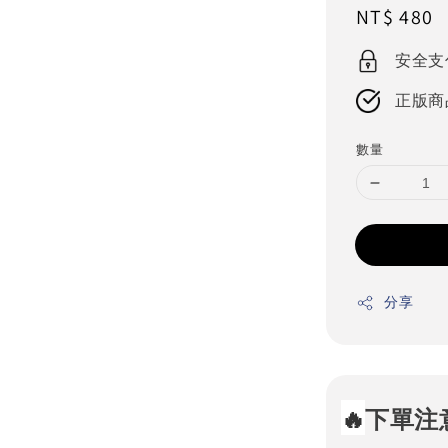
Regular
NT$ 480
price
安全支
正版商
數量
分享
🔥
下單注