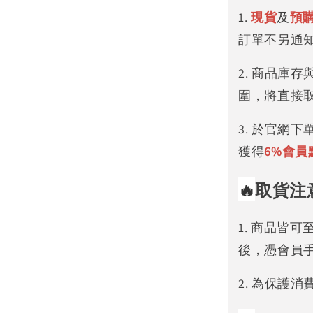
1.
現貨
及
預
訂單不另通
2. 商品庫
圍，將直接
3. 於官網
獲得
6%
會員
🔥
取貨注
1. 商品皆
後，憑會員
2. 為保護