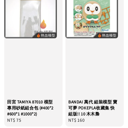
田宮 TAMIYA 87010 模型
BANDAI 萬代 組裝模型 寶
專用砂紙組合包 (#400*2
可夢 POKEPLA收藏集 快
#600*1 #1000*2)
組版!! 10 木木梟
Regular
NT$ 75
Regular
NT$ 160
price
price