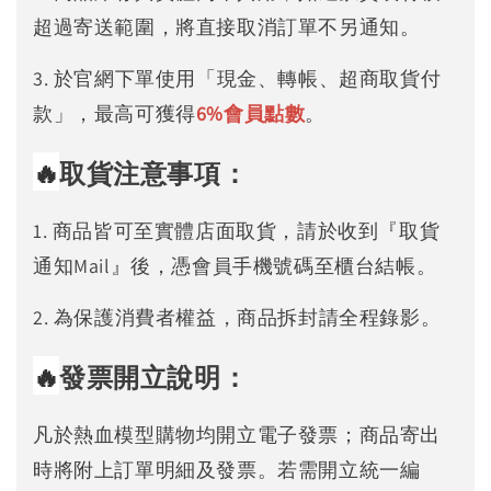
超過寄送範圍，將直接取消訂單不另通知。
3. 於官網下單使用「現金、轉帳、超商取貨付
款」，最高可獲得
6%
會員點數
。
🔥
取貨注意事項：
1. 商品皆可至實體店面取貨，請於收到『取貨
通知Mail』後，憑會員手機號碼至櫃台結帳。
2. 為保護消費者權益，商品拆封請全程錄影。
🔥
發票開立說明：
凡於熱血模型購物均開立電子發票；商品寄出
時將附上訂單明細及發票。若需開立統一編