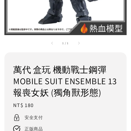
1
/
1
萬代 盒玩 機動戰士鋼彈
MOBILE SUIT ENSEMBLE 13
報喪女妖 (獨角獸形態)
Regular
NT$ 180
price
安全支付
正版商品