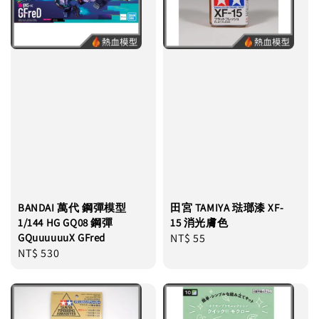
BANDAI 萬代 鋼彈模型
田宮 TAMIYA 琺瑯漆 XF-
1/144 HG GQ08 鋼彈
15 消光膚色
GQuuuuuuX GFred
Regular
NT$ 55
Regular
NT$ 530
price
price