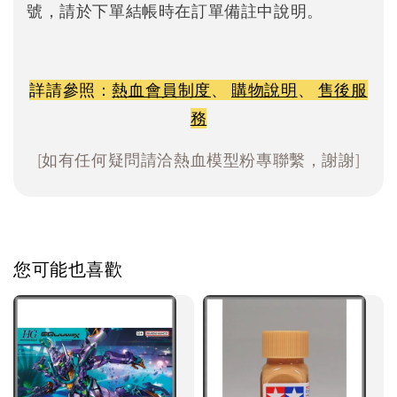
號，請於下單結帳時在訂單備註中說明。
詳請參照：
熱血會員制度
、
購物說明
、
售後服
務
[如有任何疑問請洽熱血模型粉專聯繫，謝謝]
您可能也喜歡