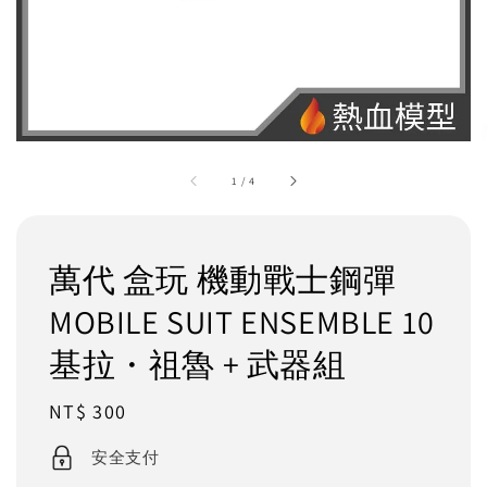
1
/
4
萬代 盒玩 機動戰士鋼彈
MOBILE SUIT ENSEMBLE 10
基拉・祖魯 + 武器組
Regular
NT$ 300
price
安全支付