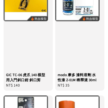
GIC TC-06 虎爪 140 模型
modo 摩多 漆料溶劑 水
用入門斜口鉗 斜口剪
性漆 Z-01M 稀釋液 30ml
Regular
NT$ 140
Regular
NT$ 35
price
price