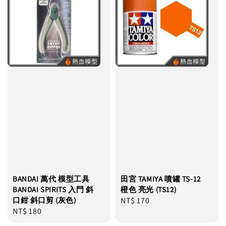
BANDAI 萬代 模型工具
田宮 TAMIYA 噴罐 TS-12
BANDAI SPIRITS 入門 斜
橙色 亮光 (TS12)
口鉗 斜口剪 (灰色)
Regular
NT$ 170
Regular
NT$ 180
price
price