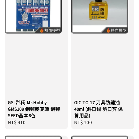
GSI 郡氏 Mr.Hobby
GIC TC-17 刀具防鏽油
GMS109 鋼彈麥克筆 鋼彈
40ml (斜口鉗 斜口剪 保
SEED基本6色
養用品)
Regular
NT$ 410
Regular
NT$ 100
price
price