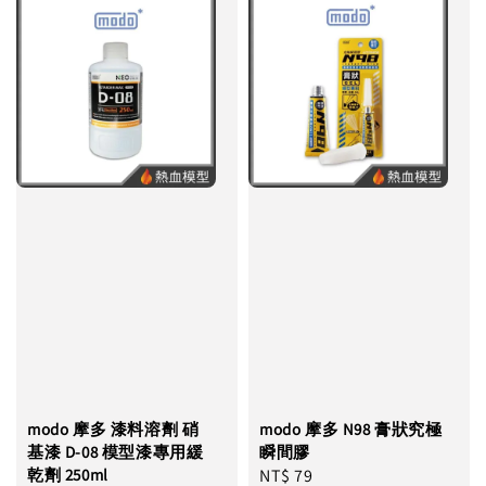
modo 摩多 漆料溶劑 硝
modo 摩多 N98 膏狀究極
基漆 D-08 模型漆專用緩
瞬間膠
乾劑 250ml
Regular
NT$ 79