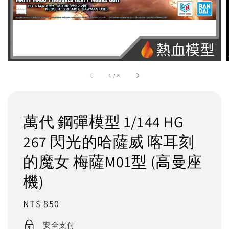
1
/
8
萬代 鋼彈模型 1/144 HG
267 閃光的哈薩威 喀耳刻
的魔女 梅薩M01型 (高曼座
機)
Regular
NT$ 850
price
安全支付