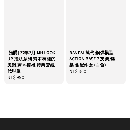
[預購] 27年2月 MH LOOK
BANDAI 萬代 鋼彈模型
UP 抬頭系列 齊木楠雄的
ACTION BASE 7 支架/腳
災難 齊木楠雄 特典套組
架 含配件盒 (白色)
代理版
Regular
NT$ 360
Regular
NT$ 990
price
price