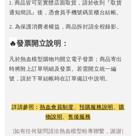
1. 商品皆可至實體店面取貨，請於收到『取貨
通知簡訊』後，憑會員手機號碼至櫃台結帳。
2. 為保護消費者權益，商品拆封請全程錄影。
🔥
發票開立說明：
凡於熱血模型購物均開立電子發票；商品寄出
時將附上訂單明細及發票。若需開立統一編
號，請於下單結帳時在訂單備註中說明。
詳請參照：
熱血會員制度
、
預購服務說明
、
購
物說明
、
售後服務
[如有任何疑問請洽熱血模型粉專聯繫，謝謝]