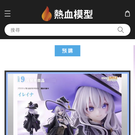
搜尋
預 購