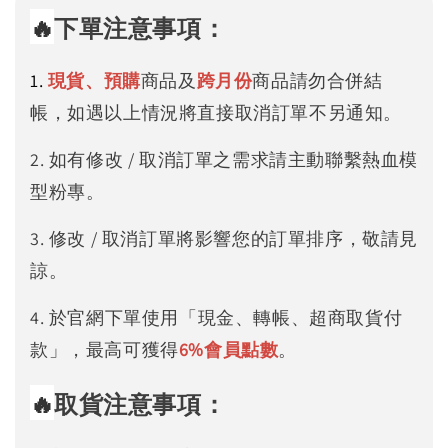
🔥
下單注意事項：
1.
現貨、預購
商品及
跨月份
商品請勿合併結
帳，如遇以上情況將直接取消訂單不另通知。
2. 如有修改 / 取消訂單之需求請主動聯繫熱血模
型粉專。
3. 修改 / 取消訂單將影響您的訂單排序，敬請見
諒。
4. 於官網下單使用「現金、轉帳、超商取貨付
款」，最高可獲得
6%
會員點數
。
🔥
取貨注意事項：