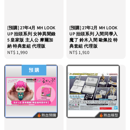
[預購] 27年4月 MH LOOK
[預購] 27年2月 MH LOOK
UP 抬頭系列 女神異聞錄
UP 抬頭系列 入間同學入
5 皇家版 主人公 摩爾加
魔了 鈴木入間 歐佩拉 特
納 特典套組 代理版
典套組 代理版
Regular
NT$ 1,990
Regular
NT$ 1,910
price
price
預 購