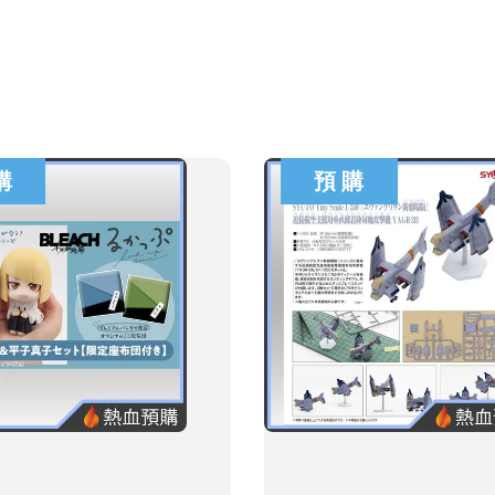
購
預 購