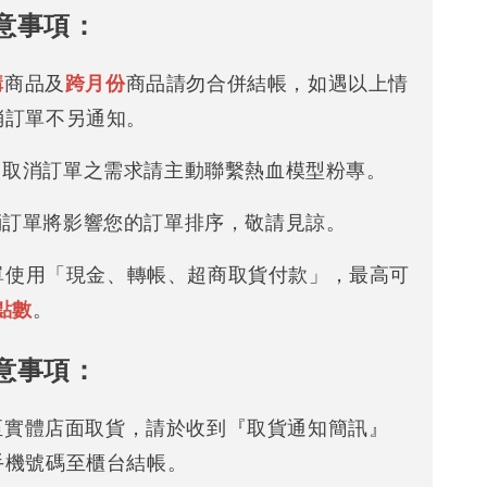
意事項：
購
商品及
跨月份
商品請勿合併結帳，如遇以上情
消訂單不另通知。
改 / 取消訂單之需求請主動聯繫熱血模型粉專。
/ 取消訂單將影響您的訂單排序，敬請見諒。
下單使用「現金、轉帳、超商取貨付款」，最高可
點數
。
意事項：
可至實體店面取貨，請於收到『取貨通知簡訊』
手機號碼至櫃台結帳。