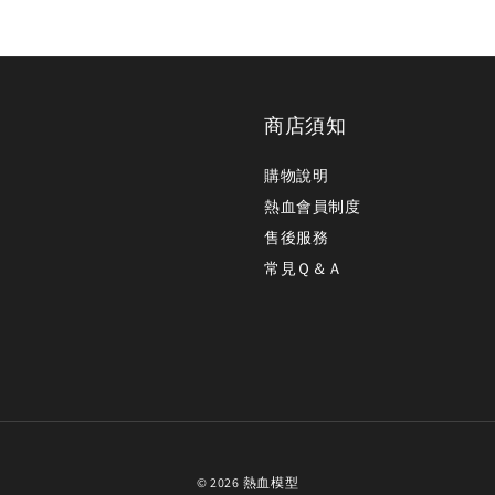
商店須知
購物說明
熱血會員制度
售後服務
常見Ｑ＆Ａ
© 2026 熱血模型