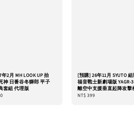
7年2月 MH LOOK UP 抬
[預購] 26年11月 SYUTO
死神 日番谷冬獅郎 平子
福音戰士新劇場版 YAGR-3
典套組 代理版
離空中支援垂直起降攻擊機
10
Regular
NT$ 399
price