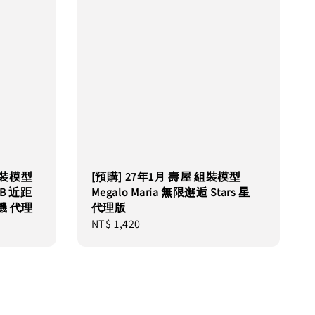
 組裝模型
[預購] 27年1月 壽屋 組裝模型
B 近距
Megalo Maria 無限邂逅 Stars 星
 代理
代理版
Regular
NT$ 1,420
price