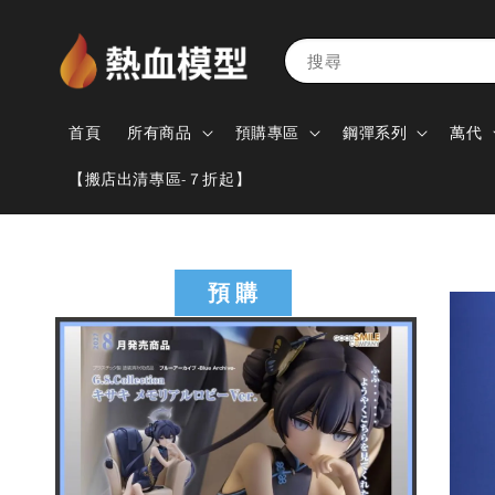
搜尋
首頁
所有商品
預購專區
鋼彈系列
萬代
【搬店出清專區-７折起】
預 購