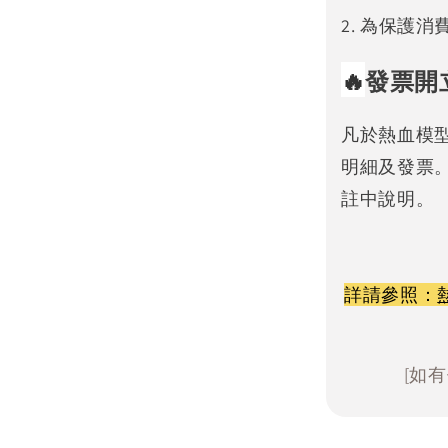
2. 為保護
🔥
發票開
凡於熱血模
明細及發票
註中說明。
詳請參照：
[如