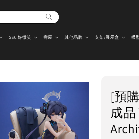
GSC 好微笑
壽屋
其他品牌
支架/展示盒
模
[預購]
成品 
Arc