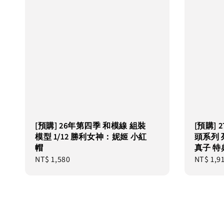
[預購] 26年第四季 和模線 組裝
[預購] 2
模型 1/12 勝利女神：妮姬 小紅
頭系列 
帽
真子 特
Regular
NT$ 1,580
Regular
NT$ 1,9
price
price