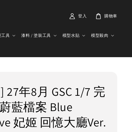
登入
購物車
型工具
漆料 / 塗裝工具
模型水貼
模型殺肉
 27年8月 GSC 1/7 完
蔚藍檔案 Blue
hive 妃姬 回憶大廳Ver.