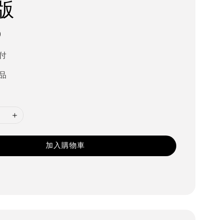
版
0
付
品
加入購物車