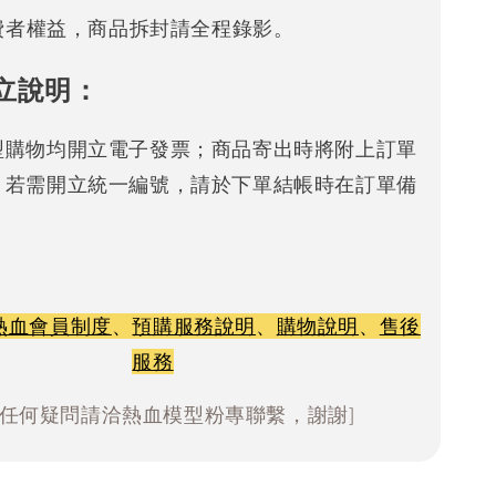
消費者權益，商品拆封請全程錄影。
立說明：
型購物均開立電子發票；商品寄出時將附上訂單
。若需開立統一編號，請於下單結帳時在訂單備
熱血會員制度
、
預購服務說明
、
購物說明
、
售後
服務
有任何疑問請洽熱血模型粉專聯繫，謝謝]