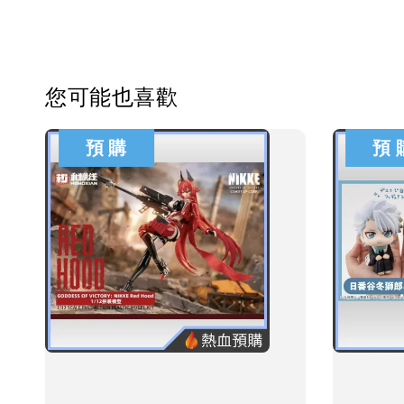
您可能也喜歡
預 購
預 