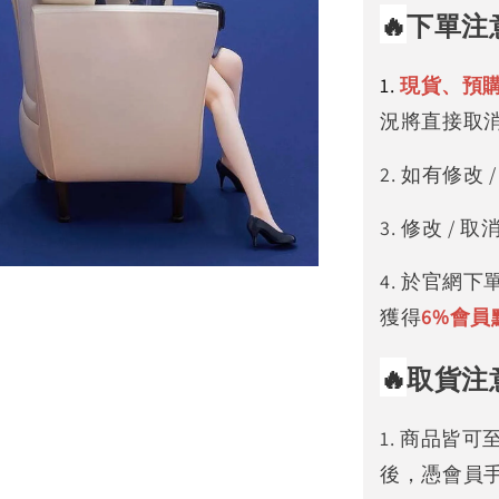
🔥
下單注
1.
現貨、預
況將直接取
2. 如有修
3. 修改 
4. 於官網
獲得
6%
會員
🔥
取貨注
1. 商品皆
後，憑會員