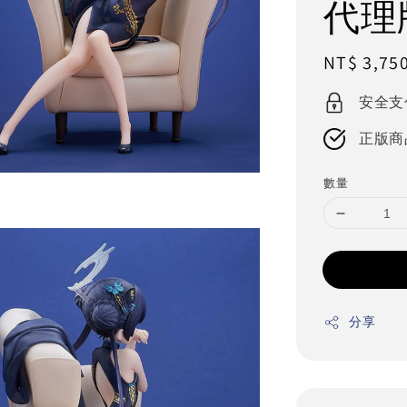
代理
Regular
NT$ 3,75
price
安全支
正版商
數量
分享