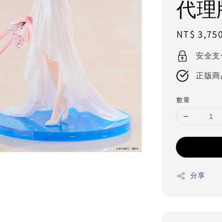
代理
Regular
NT$ 3,75
price
安全支
正版商
數量
分享