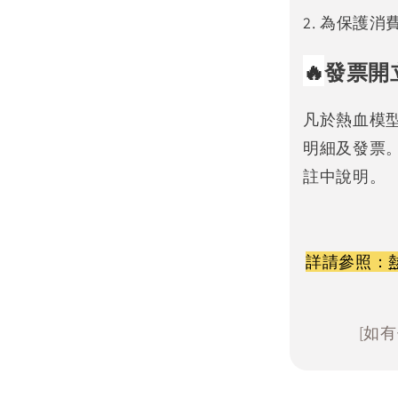
2. 為保護
🔥
發票開
凡於熱血模
明細及發票
註中說明。
詳請參照：
[如