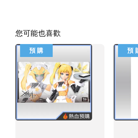
您可能也喜歡
預 購
預 