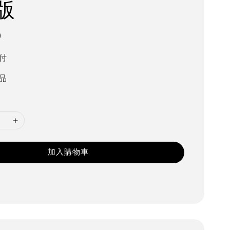
版
0
付
品
加入購物車