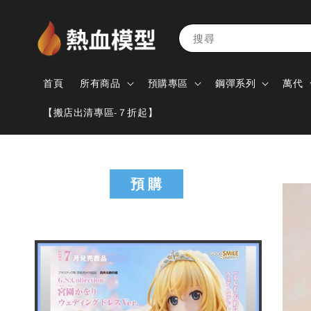
搜尋
首頁
所有商品
預購專區
鋼彈系列
萬代
【搬店出清專區-７折起】
預 購