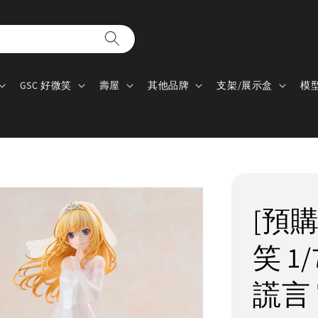
GSC 好微笑
壽屋
其他品牌
支架/展示盒
模
[預購
笑 1
謊言