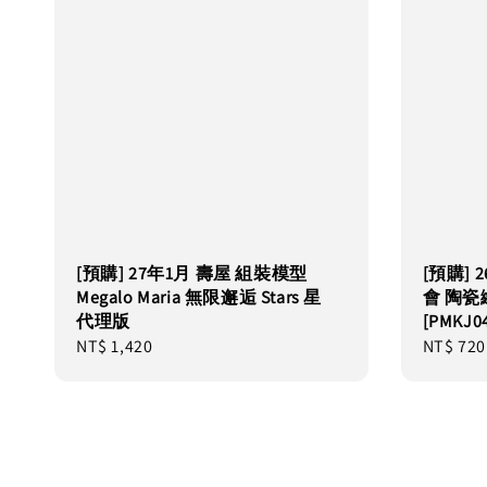
[預購] 27年1月 壽屋 組裝模型
[預購]
Megalo Maria 無限邂逅 Stars 星
會 陶瓷
代理版
[PMKJ0
Regular
NT$ 1,420
Regular
NT$ 720
price
price