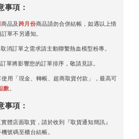
意事項：
購
商品及
跨月份
商品請勿合併結帳，如遇以上情
消訂單不另通知。
改 / 取消訂單之需求請主動聯繫熱血模型粉專。
/ 取消訂單將影響您的訂單排序，敬請見諒。
下單使用「現金、轉帳、超商取貨付款」，最高可
點數
。
意事項：
可至實體店面取貨，請於收到『取貨通知簡訊』
手機號碼至櫃台結帳。