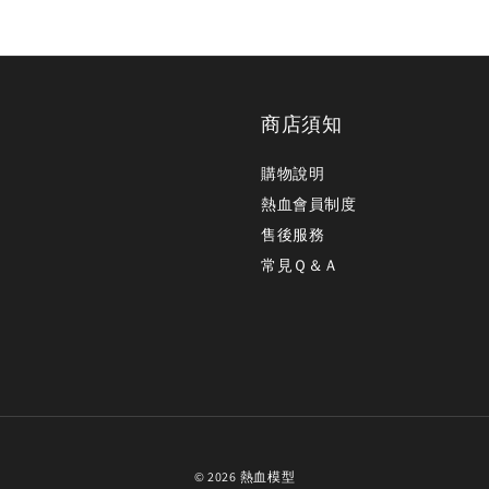
商店須知
購物說明
熱血會員制度
售後服務
常見Ｑ＆Ａ
© 2026 熱血模型