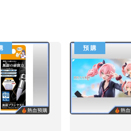
購
預 購