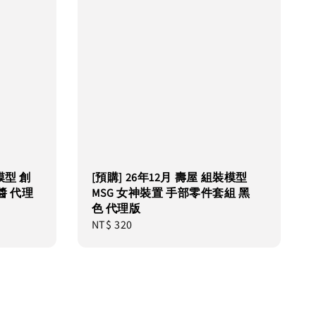
模型 創
[預購] 26年12月 壽屋 組裝模型
醬 代理
MSG 女神裝置 手部零件套組 黑
色 代理版
Regular
NT$ 320
price