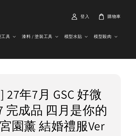
登入
購物車
型工具
漆料 / 塗裝工具
模型水貼
模型殺肉
] 27年7月 GSC 好微
/7 完成品 四月是你的
 宮園薰 結婚禮服Ver