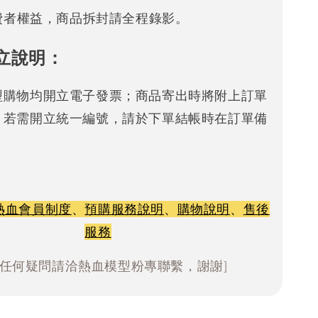
消費者權益，商品拆封請全程錄影。
立說明：
型購物均開立電子發票；商品寄出時將附上訂單
。若需開立統一編號，請於下單結帳時在訂單備
熱血會員制度
、
預購服務說明
、
購物說明
、
售後
服務
有任何疑問請洽熱血模型粉專聯繫，謝謝]