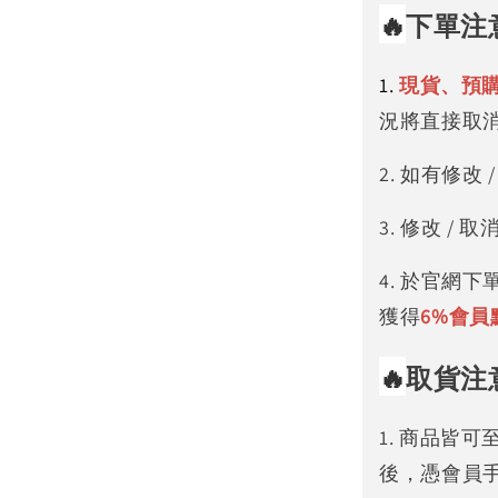
🔥
下單注
1.
現貨、預
況將直接取
2. 如有修
3. 修改 
4. 於官網
獲得
6%
會員
🔥
取貨注
1. 商品皆
後，憑會員