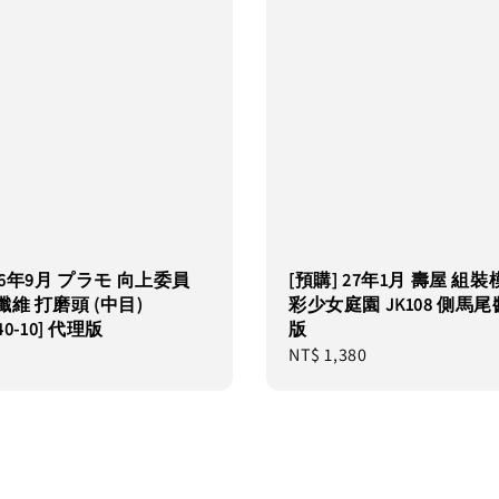
 26年9月 プラモ 向上委員
[預購] 27年1月 壽屋 組裝
纖維 打磨頭 (中目)
彩少女庭園 JK108 側馬尾
40-10] 代理版
版
Regular
NT$ 1,380
price