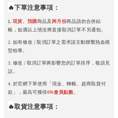
🔥
下單注意事項：
1.
現貨、預購
商品及
跨月份
商品請勿合併結
帳，如遇以上情況將直接取消訂單不另通知。
2. 如有修改 / 取消訂單之需求請主動聯繫熱血模
型粉專。
3. 修改 / 取消訂單將影響您的訂單排序，敬請見
諒。
4. 於官網下單使用「現金、轉帳、超商取貨付
款」，最高可獲得
6%
會員點數
。
🔥
取貨注意事項：