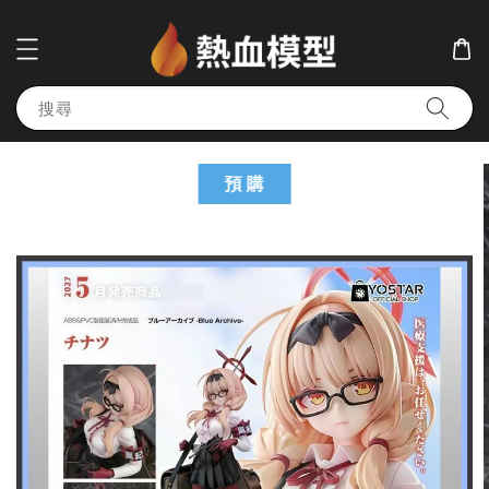
搜尋
預 購