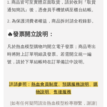
1. 商品皆可至實體店面取貨，請於收到『取貨
通知簡訊』後，憑會員手機號碼至櫃台結帳。
2. 為保護消費者權益，商品拆封請全程錄影。
🔥
發票開立說明：
凡於熱血模型購物均開立電子發票；商品寄出
時將附上訂單明細及發票。若需開立統一編
號，請於下單結帳時在訂單備註中說明。
詳請參照：
熱血會員制度
、
預購服務說明
、
購
物說明
、
售後服務
[如有任何疑問請洽熱血模型粉專聯繫，謝謝]