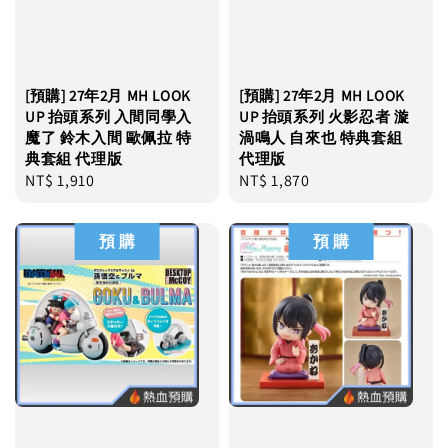
[預購] 27年2月 MH LOOK
[預購] 27年2月 MH LOOK
UP 抬頭系列 入間同學入
UP 抬頭系列 火影忍者 漩
魔了 鈴木入間 歐佩拉 特
渦鳴人 自來也 特典套組
典套組 代理版
代理版
Regular
NT$ 1,910
Regular
NT$ 1,870
price
price
預 購
預 購