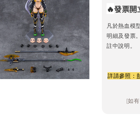
🔥
發票開
凡於熱血模
明細及發票
註中說明。
詳請參照：
[如