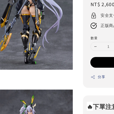
Regular
NT$ 2,60
price
安全支
正版商
數量
分享
🔥
下單注