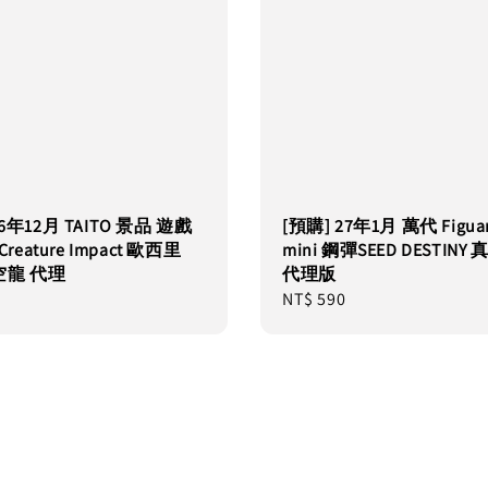
26年12月 TAITO 景品 遊戲
[預購] 27年1月 萬代 Figuar
 Creature Impact 歐西里
mini 鋼彈SEED DESTINY
空龍 代理
代理版
Regular
NT$ 590
price