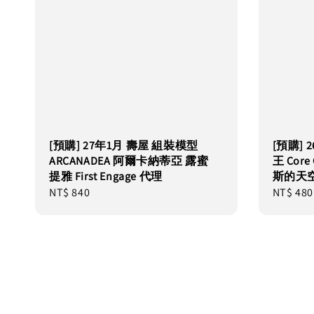
[預購] 27年1月 壽屋 組裝模型
[預購] 
ARCANADEA 阿爾卡納蒂亞 露蜜
王 Core
提雅 First Engage 代理
斯的天
Regular
NT$ 840
Regular
NT$ 480
price
price