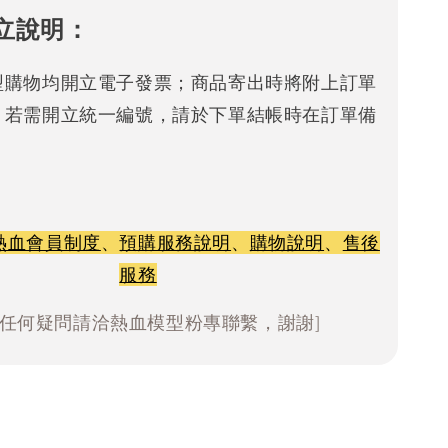
立說明：
型購物均開立電子發票；商品寄出時將附上訂單
。若需開立統一編號，請於下單結帳時在訂單備
熱血會員制度
、
預購服務說明
、
購物說明
、
售後
服務
有任何疑問請洽熱血模型粉專聯繫，謝謝]