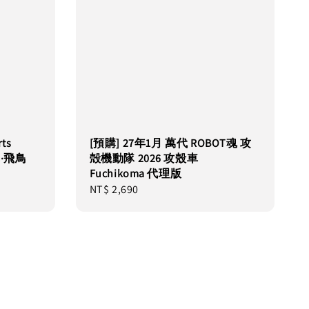
ts
[預購] 27年1月 萬代 ROBOT魂 攻
 真·飛鳥
殻機動隊 2026 攻殼車
Fuchikoma 代理版
Regular
NT$ 2,690
price