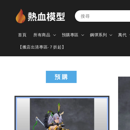
搜尋
首頁
所有商品
預購專區
鋼彈系列
萬代
【搬店出清專區-７折起】
預 購