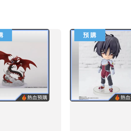
購
預 購