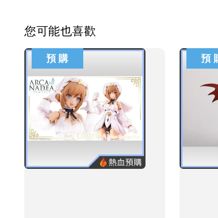
您可能也喜歡
預 購
預 