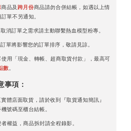
購
商品及
跨月份
商品請勿合併結帳，如遇以上情
消訂單不另通知。
改 / 取消訂單之需求請主動聯繫熱血模型粉專。
/ 取消訂單將影響您的訂單排序，敬請見諒。
下單使用「現金、轉帳、超商取貨付款」，最高可
點數
。
意事項：
可至實體店面取貨，請於收到『取貨通知簡訊』
手機號碼至櫃台結帳。
消費者權益，商品拆封請全程錄影。