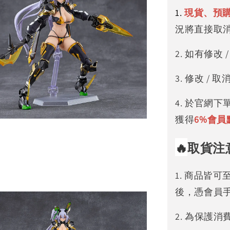
1.
現貨、預
況將直接取
2. 如有修
3. 修改 
4. 於官網
獲得
6%
會員
🔥
取貨注
1. 商品皆
後，憑會員
2. 為保護