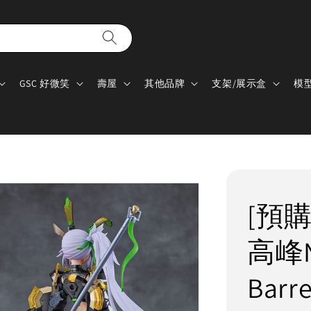
GSC 好微笑
壽屋
其他品牌
支架/展示盒
模
[預購]
高峰Na
Barr