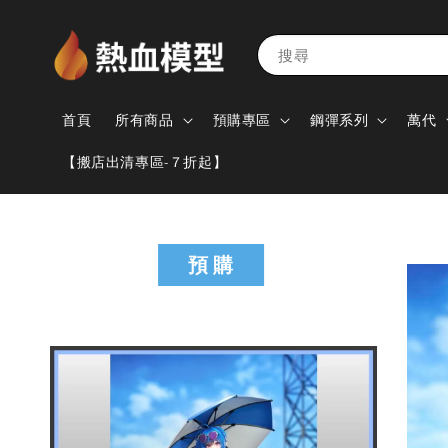
搜尋
首頁
所有商品
預購專區
鋼彈系列
萬代
【搬店出清專區-７折起】
預 購