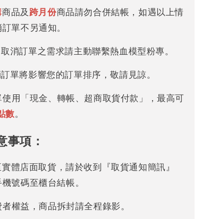
購
商品及
跨月份
商品請勿合併結帳，如遇以上情
消訂單不另通知。
改 / 取消訂單之需求請主動聯繫熱血模型粉專。
/ 取消訂單將影響您的訂單排序，敬請見諒。
下單使用「現金、轉帳、超商取貨付款」，最高可
點數
。
意事項：
可至實體店面取貨，請於收到『取貨通知簡訊』
手機號碼至櫃台結帳。
消費者權益，商品拆封請全程錄影。