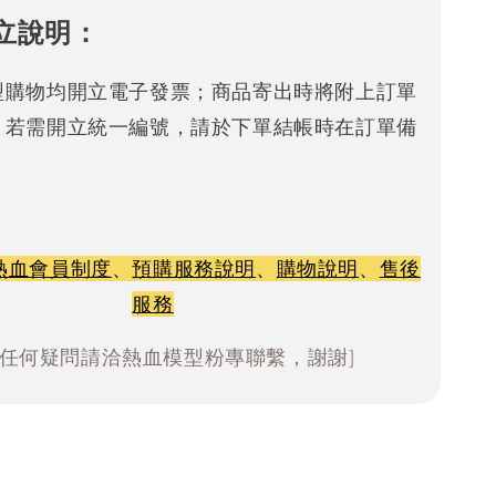
立說明：
型購物均開立電子發票；商品寄出時將附上訂單
。若需開立統一編號，請於下單結帳時在訂單備
熱血會員制度
、
預購服務說明
、
購物說明
、
售後
服務
有任何疑問請洽熱血模型粉專聯繫，謝謝]