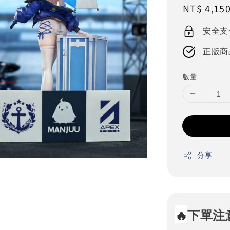
Regular
NT$ 4,15
price
安全支
正版商
數量
分享
🔥
下單注