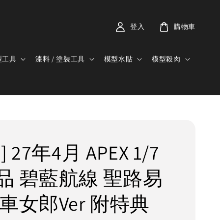
登入
購物車
型工具
漆料 / 塗裝工具
模型水貼
模型殺肉
 27年4月 APEX 1/7
品 碧藍航線 聖路易
車女郎Ver 附特典