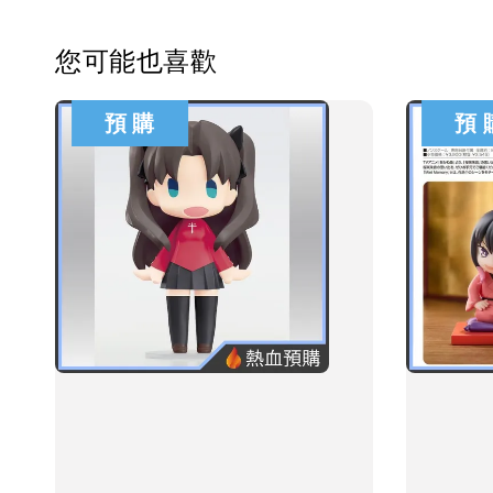
您可能也喜歡
預 購
預 