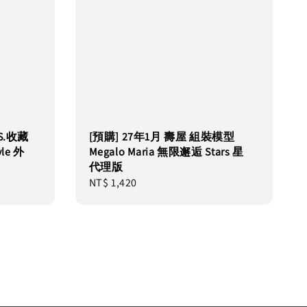
.S.收藏
[預購] 27年1月 壽屋 組裝模型
yle 外
Megalo Maria 無限邂逅 Stars 星
代理版
Regular
NT$ 1,420
price