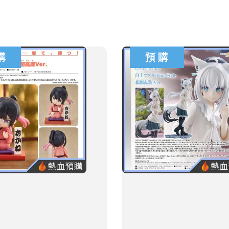
購
預 購