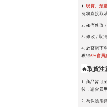
1.
現貨、預
況將直接取
2. 如有修
3. 修改 
4. 於官網
獲得
6%
會員
🔥
取貨注
1. 商品皆
後，憑會員
2. 為保護