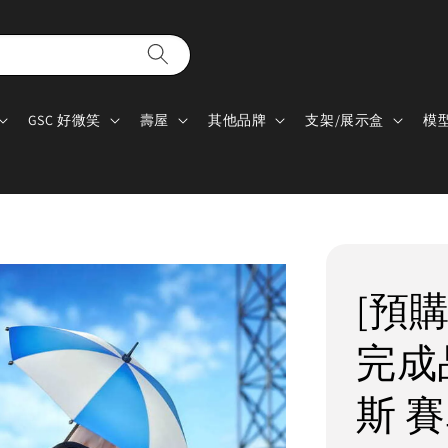
GSC 好微笑
壽屋
其他品牌
支架/展示盒
模
[預購]
完成
斯 賽