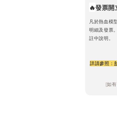
🔥
發票開
凡於熱血模
明細及發票
註中說明。
詳請參照：
[如