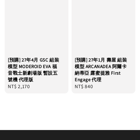
[預購] 27年4月 GSC 組裝
[預購] 27年1月 壽屋 組裝
模型 MODEROID EVA 福
模型 ARCANADEA 阿爾卡
音戰士新劇場版 暫設五
納蒂亞 露蜜提雅 First
號機 代理版
Engage 代理
Regular
NT$ 2,170
Regular
NT$ 840
price
price