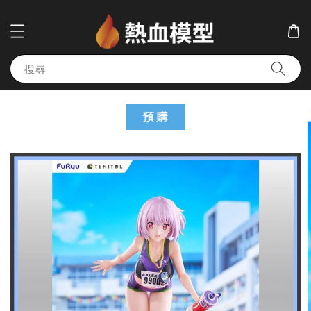
搜尋
預 購