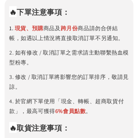
🔥
下單注意事項：
1.
現貨、預購
商品及
跨月份
商品請勿合併結
帳，如遇以上情況將直接取消訂單不另通知。
2. 如有修改 / 取消訂單之需求請主動聯繫熱血模
型粉專。
3. 修改 / 取消訂單將影響您的訂單排序，敬請見
諒。
4. 於官網下單使用「現金、轉帳、超商取貨付
款」，最高可獲得
6%
會員點數
。
🔥
取貨注意事項：