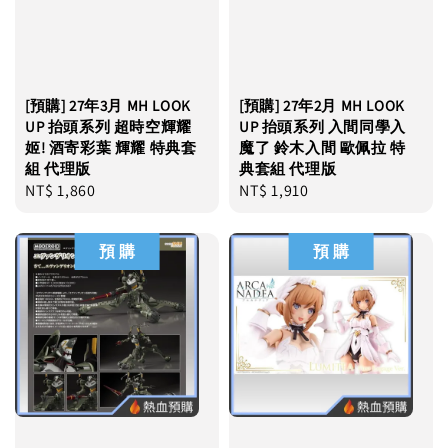
[預購] 27年3月 MH LOOK
[預購] 27年2月 MH LOOK
UP 抬頭系列 超時空輝耀
UP 抬頭系列 入間同學入
姬! 酒寄彩葉 輝耀 特典套
魔了 鈴木入間 歐佩拉 特
組 代理版
典套組 代理版
Regular
NT$ 1,860
Regular
NT$ 1,910
price
price
預 購
預 購