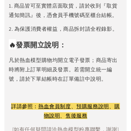
1. 商品皆可至實體店面取貨，請於收到『取貨
通知簡訊』後，憑會員手機號碼至櫃台結帳。
2. 為保護消費者權益，商品拆封請全程錄影。
🔥
發票開立說明：
凡於熱血模型購物均開立電子發票；商品寄出
時將附上訂單明細及發票。若需開立統一編
號，請於下單結帳時在訂單備註中說明。
詳請參照：
熱血會員制度
、
預購服務說明
、
購
物說明
、
售後服務
[如有任何疑問請洽熱血模型粉專聯繫，謝謝]