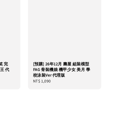
微笑 完
[預購] 26年12月 壽屋 組裝模型
王 代
FAG 骨裝機娘 機甲少女 美月 學
校泳裝Ver 代理版
Regular
NT$ 1,090
price