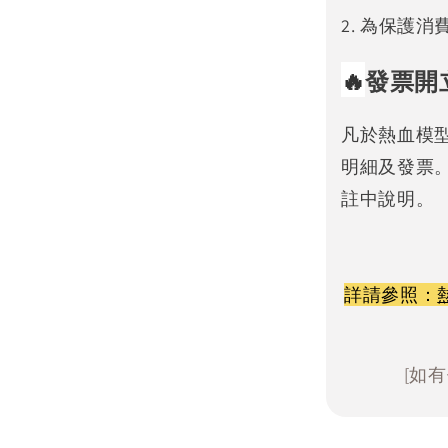
2. 為保護
🔥
發票開
凡於熱血模
明細及發票
註中說明。
詳請參照：
[如