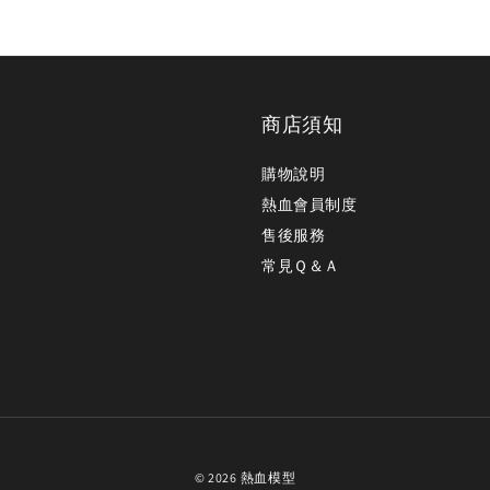
商店須知
購物說明
熱血會員制度
售後服務
常見Ｑ＆Ａ
© 2026 熱血模型