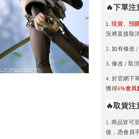
🔥
下單注
1.
現貨、預
況將直接取
2. 如有修
3. 修改 
4. 於官網
獲得
6%
會員
🔥
取貨注
1. 商品皆
後，憑會員