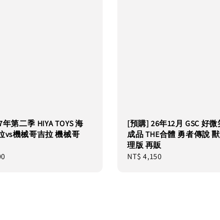
27年第二季 HIYA TOYS 海
[預購] 26年12月 GSC 好
拉vs機械哥吉拉 機械哥
成品 THE合體 勇者傳說 獸
理版 再販
00
Regular
NT$ 4,150
price