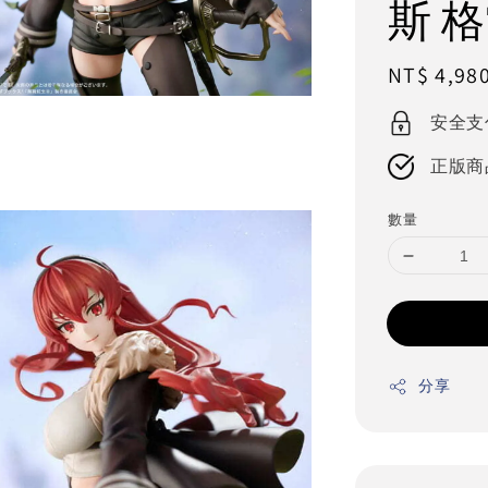
斯 
Regular
NT$ 4,98
price
安全支
正版商
數量
分享