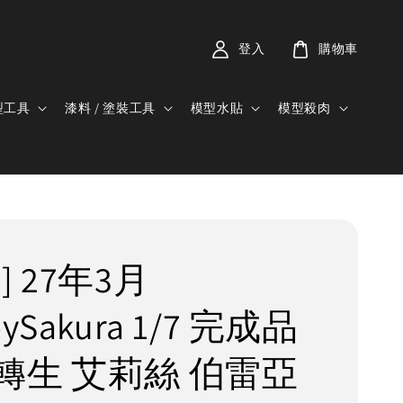
登入
購物車
型工具
漆料 / 塗裝工具
模型水貼
模型殺肉
] 27年3月
ySakura 1/7 完成品
轉生 艾莉絲 伯雷亞