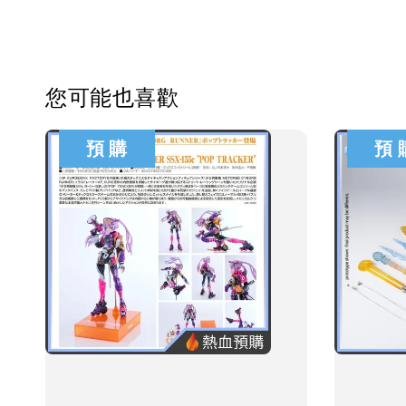
您可能也喜歡
預 購
預 