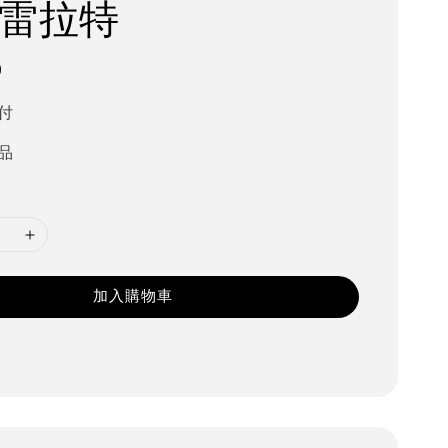
格雷拉特
0
付
品
加入購物車