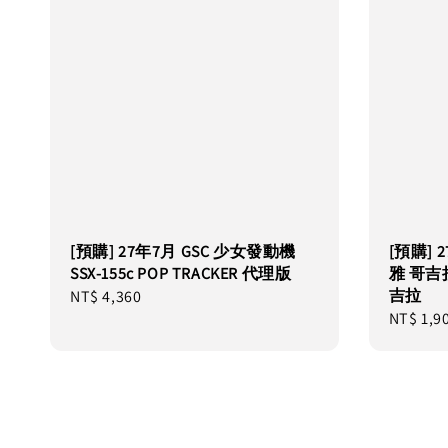
[預購] 27年7月 GSC 少女發動機
[預購] 
SSX-155c POP TRACKER 代理版
雅 哥吉
吉拉
Regular
NT$ 4,360
Regular
NT$ 1,9
price
price