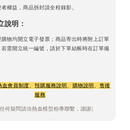
消費者權益，商品拆封請全程錄影。
立說明：
型購物均開立電子發票；商品寄出時將附上訂單
。若需開立統一編號，請於下單結帳時在訂單備
熱血會員制度
、
預購服務說明
、
購物說明
、
售後
服務
有任何疑問請洽熱血模型粉專聯繫，謝謝]