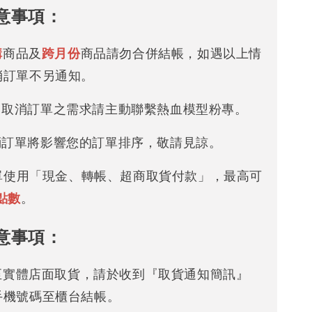
意事項：
購
商品及
跨月份
商品請勿合併結帳，如遇以上情
消訂單不另通知。
改 / 取消訂單之需求請主動聯繫熱血模型粉專。
/ 取消訂單將影響您的訂單排序，敬請見諒。
下單使用「現金、轉帳、超商取貨付款」，最高可
點數
。
意事項：
可至實體店面取貨，請於收到『取貨通知簡訊』
手機號碼至櫃台結帳。