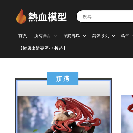
搜尋
首頁
所有商品
預購專區
鋼彈系列
萬代
【搬店出清專區-７折起】
預 購