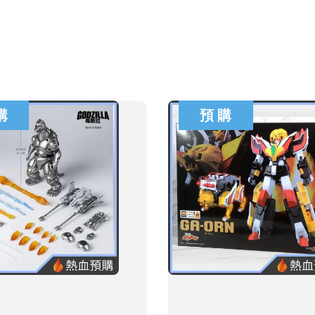
購
預 購