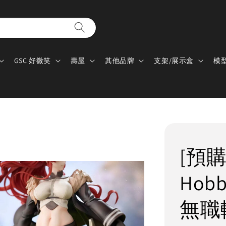
GSC 好微笑
壽屋
其他品牌
支架/展示盒
模
[預購
Hobb
無職