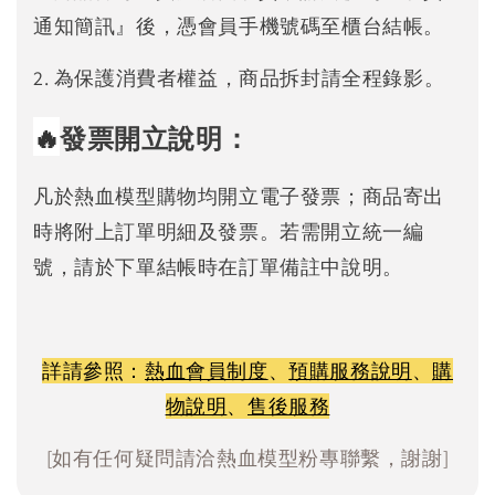
通知簡訊』後，憑會員手機號碼至櫃台結帳。
2. 為保護消費者權益，商品拆封請全程錄影。
🔥
發票開立說明：
凡於熱血模型購物均開立電子發票；商品寄出
時將附上訂單明細及發票。若需開立統一編
號，請於下單結帳時在訂單備註中說明。
詳請參照：
熱血會員制度
、
預購服務說明
、
購
物說明
、
售後服務
[如有任何疑問請洽熱血模型粉專聯繫，謝謝]