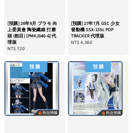
[預購] 26年9月 プラモ 向
[預購] 27年7月 GSC 少女
上委員會 陶瓷纖維 打磨
發動機 SSX-155c POP
頭 (粗目) [PMKJ040-6] 代
TRACKER 代理版
理版
Regular
NT$ 4,360
Regular
NT$ 720
price
price
預 購
預 購