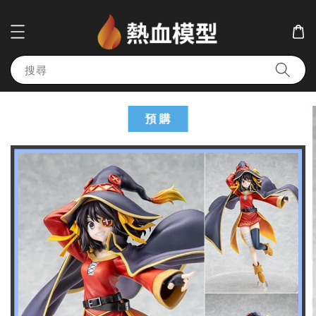
搜尋
預 購