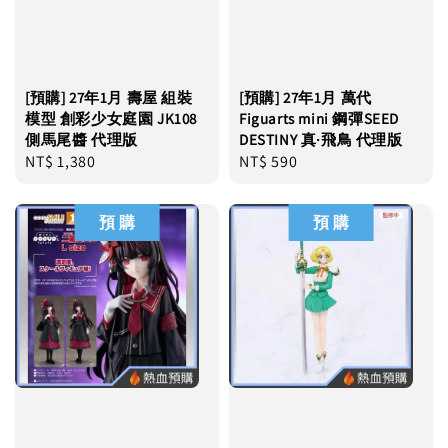
[預購] 27年1月 壽屋 組裝
[預購] 27年1月 萬代
模型 創彩少女庭園 JK108
Figuarts mini 鋼彈SEED
側馬尾醬 代理版
DESTINY 真·飛鳥 代理版
Regular
NT$ 1,380
Regular
NT$ 590
price
price
預 購
預 購