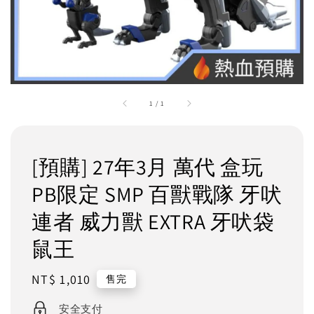
1
/
1
[預購] 27年3月 萬代 盒玩
PB限定 SMP 百獸戰隊 牙吠
連者 威力獸 EXTRA 牙吠袋
鼠王
Regular
NT$ 1,010
售完
price
安全支付