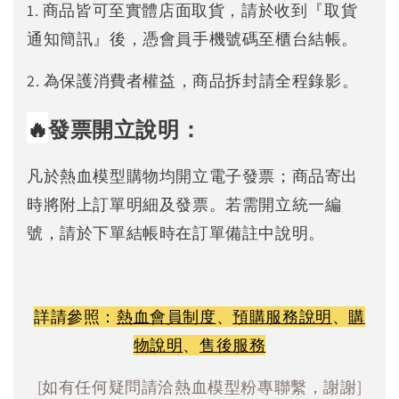
1. 商品皆可至實體店面取貨，請於收到『取貨
通知簡訊』後，憑會員手機號碼至櫃台結帳。
2. 為保護消費者權益，商品拆封請全程錄影。
🔥
發票開立說明：
凡於熱血模型購物均開立電子發票；商品寄出
時將附上訂單明細及發票。若需開立統一編
號，請於下單結帳時在訂單備註中說明。
詳請參照：
熱血會員制度
、
預購服務說明
、
購
物說明
、
售後服務
[如有任何疑問請洽熱血模型粉專聯繫，謝謝]