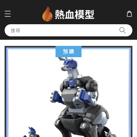
搜尋
預 購