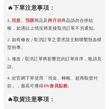
🔥
下單注意事項：
1.
現貨、預購
商品及
跨月份
商品請勿合併結
帳，如遇以上情況將直接取消訂單不另通知。
2. 如有修改 / 取消訂單之需求請主動聯繫熱血模
型粉專。
3. 修改 / 取消訂單將影響您的訂單排序，敬請見
諒。
4. 於官網下單使用「現金、轉帳、超商取貨付
款」，最高可獲得
6%
會員點數
。
🔥
取貨注意事項：