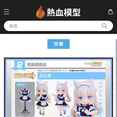
搜尋
預 購