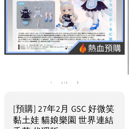
1
/
2
[預購] 27年2月 GSC 好微笑
黏土娃 貓娘樂園 世界連結