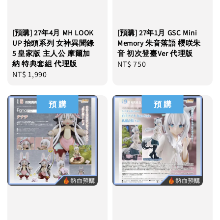
[預購] 27年4月 MH LOOK
[預購] 27年1月 GSC Mini
UP 抬頭系列 女神異聞錄
Memory 朱音落語 櫻咲朱
5 皇家版 主人公 摩爾加
音 初次登臺Ver 代理版
納 特典套組 代理版
Regular
NT$ 750
Regular
NT$ 1,990
price
price
預 購
預 購