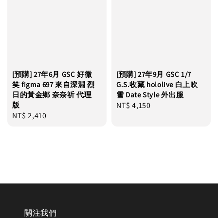
[預購] 27年6月 GSC 好微
[預購] 27年9月 GSC 1/7
笑 figma 697 來自深淵 烈
G.S.收藏 hololive 白上吹
日的黃金鄉 奈奈祈 代理
雪 Date Style 外出服
版
Regular
NT$ 4,150
Regular
NT$ 2,410
price
price
關注我們