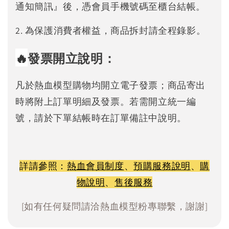
通知簡訊』後，憑會員手機號碼至櫃台結帳。
2. 為保護消費者權益，商品拆封請全程錄影。
🔥
發票開立說明：
凡於熱血模型購物均開立電子發票；商品寄出
時將附上訂單明細及發票。若需開立統一編
號，請於下單結帳時在訂單備註中說明。
詳請參照：
熱血會員制度
、
預購服務說明
、
購
物說明
、
售後服務
[如有任何疑問請洽熱血模型粉專聯繫，謝謝]