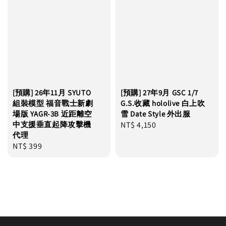
[預購] 26年11月 SYUTO
[預購] 27年9月 GSC 1/7
組裝模型 福音戰士新劇
G.S.收藏 hololive 白上吹
場版 YAGR-3B 近距離空
雪 Date Style 外出服
中支援垂直起降攻擊機
Regular
NT$ 4,150
代理
price
Regular
NT$ 399
price