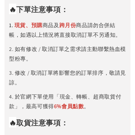
🔥
下單注意事項：
1.
現貨、預購
商品及
跨月份
商品請勿合併結
帳，如遇以上情況將直接取消訂單不另通知。
2. 如有修改 / 取消訂單之需求請主動聯繫熱血模
型粉專。
3. 修改 / 取消訂單將影響您的訂單排序，敬請見
諒。
4. 於官網下單使用「現金、轉帳、超商取貨付
款」，最高可獲得
6%
會員點數
。
🔥
取貨注意事項：