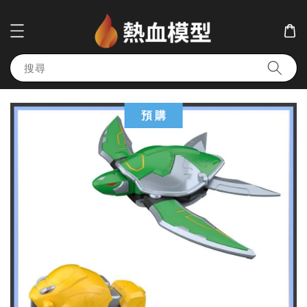
搜尋
預 購