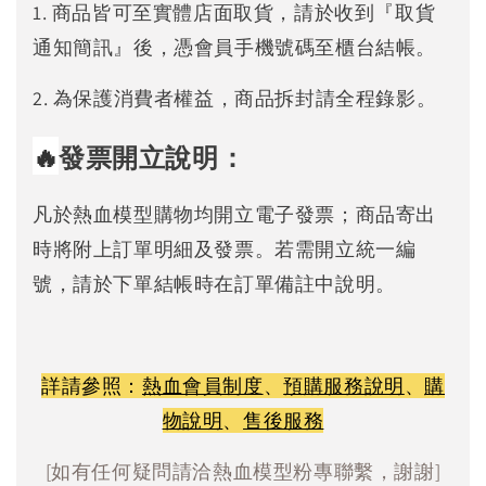
1. 商品皆可至實體店面取貨，請於收到『取貨
通知簡訊』後，憑會員手機號碼至櫃台結帳。
2. 為保護消費者權益，商品拆封請全程錄影。
🔥
發票開立說明：
凡於熱血模型購物均開立電子發票；商品寄出
時將附上訂單明細及發票。若需開立統一編
號，請於下單結帳時在訂單備註中說明。
詳請參照：
熱血會員制度
、
預購服務說明
、
購
物說明
、
售後服務
[如有任何疑問請洽熱血模型粉專聯繫，謝謝]