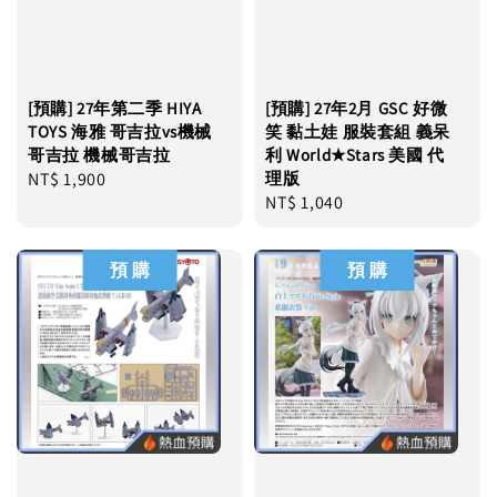
[預購] 27年第二季 HIYA
[預購] 27年2月 GSC 好微
TOYS 海雅 哥吉拉vs機械
笑 黏土娃 服裝套組 義呆
哥吉拉 機械哥吉拉
利 World★Stars 美國 代
Regular
NT$ 1,900
理版
Regular
NT$ 1,040
price
price
預 購
預 購