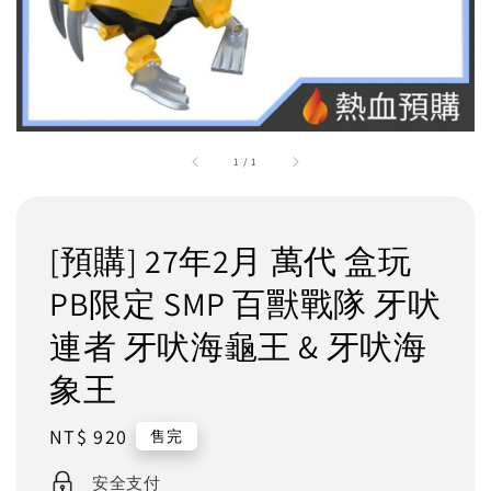
1
/
1
[預購] 27年2月 萬代 盒玩
PB限定 SMP 百獸戰隊 牙吠
連者 牙吠海龜王 & 牙吠海
象王
Regular
NT$ 920
售完
price
安全支付