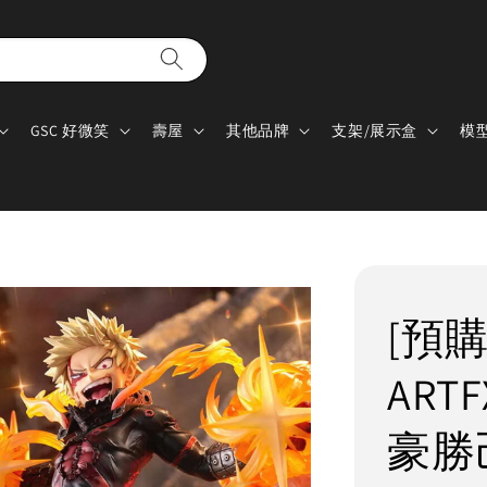
GSC 好微笑
壽屋
其他品牌
支架/展示盒
模
[預購
ART
豪勝己