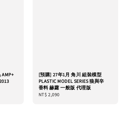
 AMP+
[預購] 27年1月 角川 組裝模型
2013
PLASTIC MODEL SERIES 狼與辛
香料 赫蘿 一般版 代理版
Regular
NT$ 2,090
price