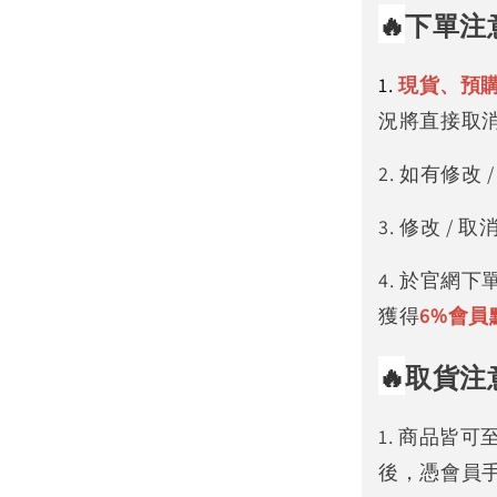
🔥
下單注
1.
現貨、預
況將直接取
2. 如有修
3. 修改 
4. 於官網
獲得
6%
會員
🔥
取貨注
1. 商品皆
後，憑會員