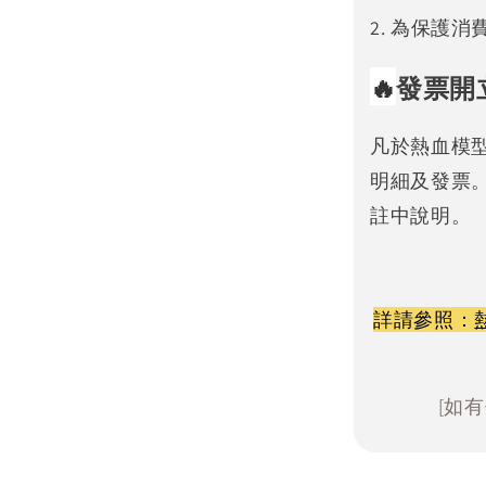
2. 為保護
🔥
發票開
凡於熱血模
明細及發票
註中說明。
詳請參照：
[如