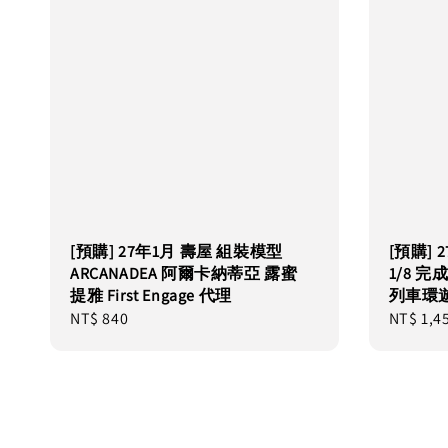
[預購] 27年1月 壽屋 組裝模型
[預購] 2
ARCANADEA 阿爾卡納蒂亞 露蜜
1/8 
提雅 First Engage 代理
列車環遊
Regular
NT$ 840
Regular
NT$ 1,4
price
price