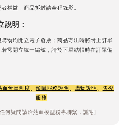
消費者權益，商品拆封請全程錄影。
立說明：
型購物均開立電子發票；商品寄出時將附上訂單
。若需開立統一編號，請於下單結帳時在訂單備
熱血會員制度
、
預購服務說明
、
購物說明
、
售後
服務
有任何疑問請洽熱血模型粉專聯繫，謝謝]