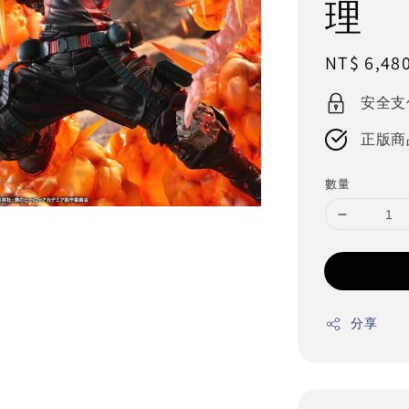
理
Regular
NT$ 6,48
price
安全支
正版商
數量
分享