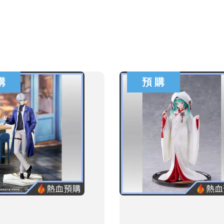
購
預 購