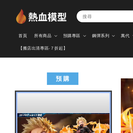
搜尋
首頁
所有商品
預購專區
鋼彈系列
萬代
【搬店出清專區-７折起】
預 購