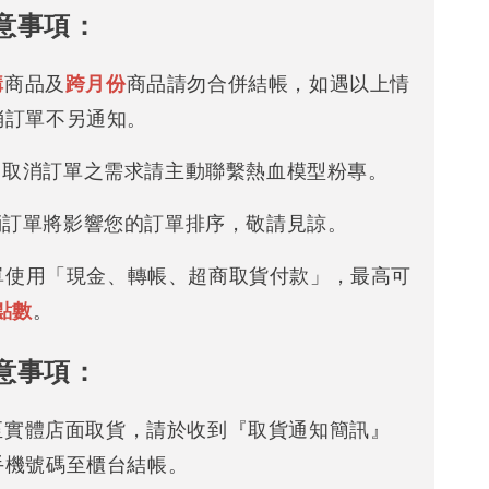
意事項：
購
商品及
跨月份
商品請勿合併結帳，如遇以上情
消訂單不另通知。
改 / 取消訂單之需求請主動聯繫熱血模型粉專。
/ 取消訂單將影響您的訂單排序，敬請見諒。
下單使用「現金、轉帳、超商取貨付款」，最高可
點數
。
意事項：
可至實體店面取貨，請於收到『取貨通知簡訊』
手機號碼至櫃台結帳。