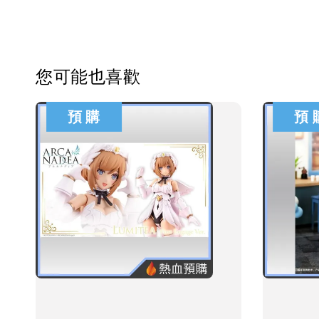
您可能也喜歡
預 購
預 