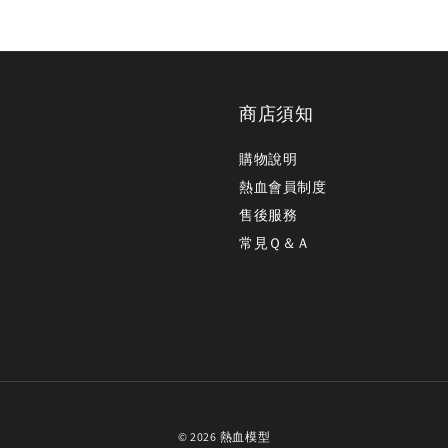
商店須知
購物說明
熱血會員制度
售後服務
常見Ｑ＆Ａ
© 2026 熱血模型