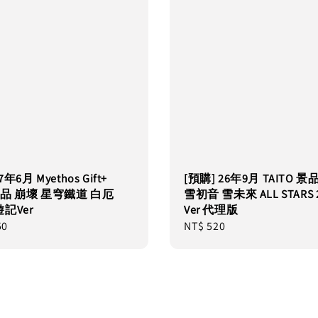
7年6月 Myethos Gift+
[預購] 26年9月 TAITO 景品
完成品 崩壞 星穹鐵道 白厄
雪初音 雪未來 ALL STARS 
記Ver
Ver 代理版
50
Regular
NT$ 520
price