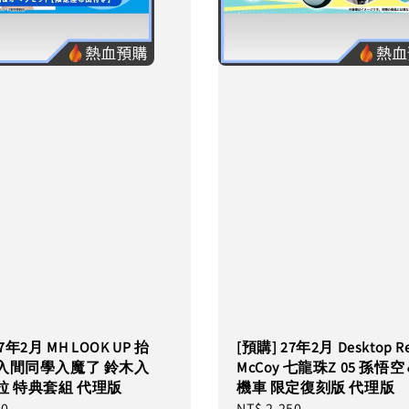
7年2月 MH LOOK UP 抬
[預購] 27年2月 Desktop Re
入間同學入魔了 鈴木入
McCoy 七龍珠Z 05 孫悟
拉 特典套組 代理版
機車 限定復刻版 代理版
10
Regular
NT$ 2,250