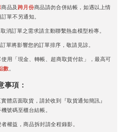
購
商品及
跨月份
商品請勿合併結帳，如遇以上情
消訂單不另通知。
改 / 取消訂單之需求請主動聯繫熱血模型粉專。
/ 取消訂單將影響您的訂單排序，敬請見諒。
下單使用「現金、轉帳、超商取貨付款」，最高可
點數
。
意事項：
可至實體店面取貨，請於收到『取貨通知簡訊』
手機號碼至櫃台結帳。
消費者權益，商品拆封請全程錄影。