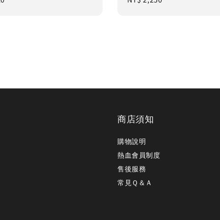
price
商店須知
購物說明
熱血會員制度
售後服務
常見Ｑ＆Ａ