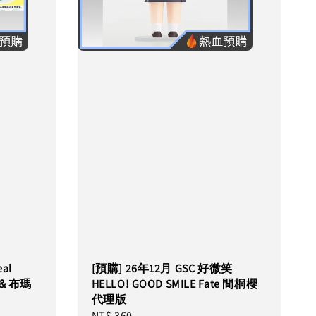
al
[預購] 26年12月 GSC 好微笑
空＆布瑪
HELLO! GOOD SMILE Fate 間桐櫻
代理版
Regular
NT$ 360