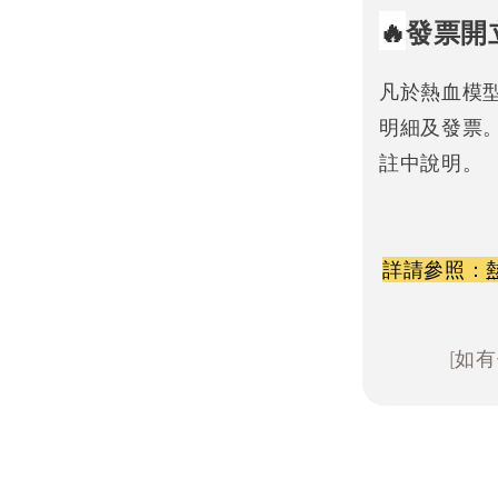
🔥
發票開
凡於熱血模
明細及發票
註中說明。
詳請參照：
[如