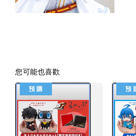
您可能也喜歡
預 購
預 