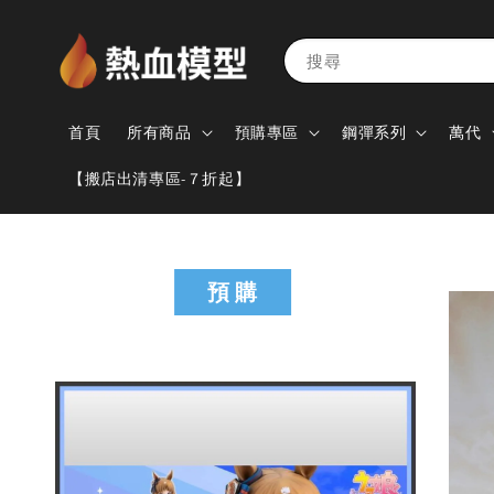
搜尋
首頁
所有商品
預購專區
鋼彈系列
萬代
【搬店出清專區-７折起】
預 購