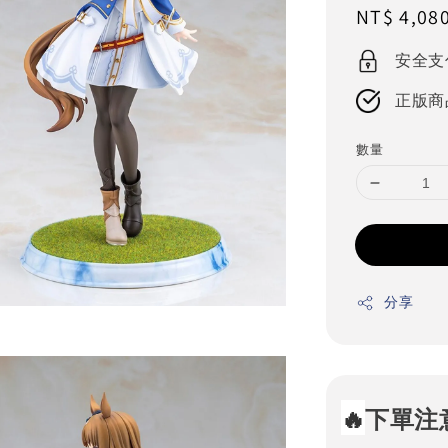
Regular
NT$ 4,08
price
安全支
正版商
數量
分享
🔥
下單注