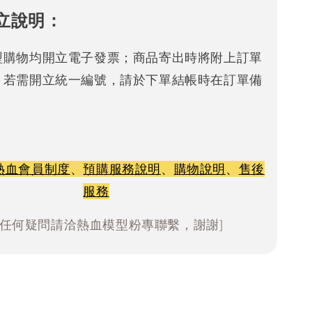
立說明：
型購物均開立電子發票；商品寄出時將附上訂單
。若需開立統一編號，請於下單結帳時在訂單備
熱血會員制度
、
預購服務說明
、
購物說明
、
售後
服務
有任何疑問請洽熱血模型粉專聯繫，謝謝]