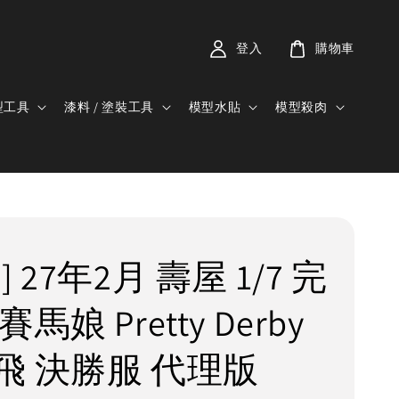
登入
購物車
型工具
漆料 / 塗裝工具
模型水貼
模型殺肉
] 27年2月 壽屋 1/7 完
馬娘 Pretty Derby
飛 決勝服 代理版