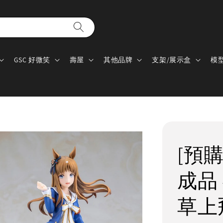
GSC 好微笑
壽屋
其他品牌
支架/展示盒
模
[預購
成品 賽
草上