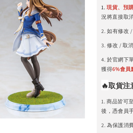
1.
現貨、預
況將直接取
2. 如有修
3. 修改 
4. 於官網
獲得
6%
會員
🔥
取貨注
1. 商品皆
後，憑會員
2. 為保護