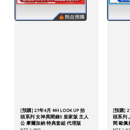
[預購] 27年4月 MH LOOK UP 抬
[預購] 2
頭系列 女神異聞錄5 皇家版 主人
頭系列 
公 摩爾加納 特典套組 代理版
間 歐佩
Regular
NT$ 1,990
Regular
NT$ 1,9