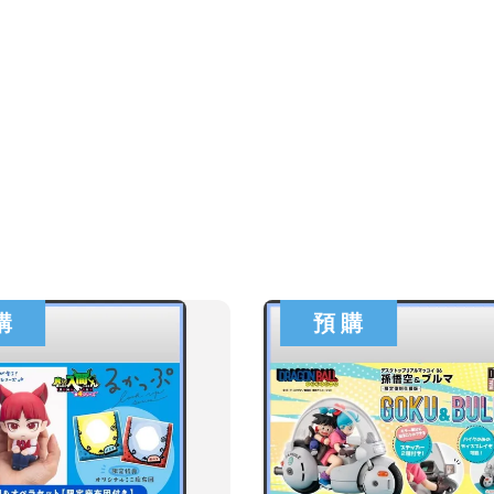
購
預 購