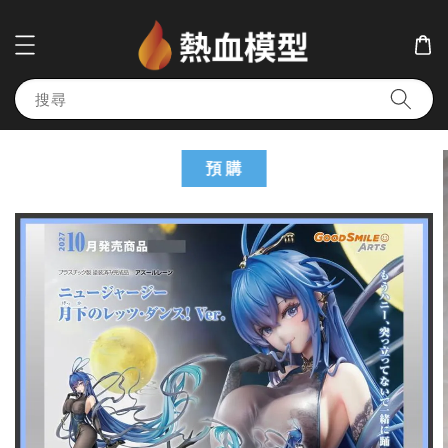
搜尋
預 購