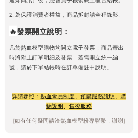
通知簡訊』後，憑會員手機號碼至櫃台結帳。
2. 為保護消費者權益，商品拆封請全程錄影。
🔥
發票開立說明：
凡於熱血模型購物均開立電子發票；商品寄出
時將附上訂單明細及發票。若需開立統一編
號，請於下單結帳時在訂單備註中說明。
詳請參照：
熱血會員制度
、
預購服務說明
、
購
物說明
、
售後服務
[如有任何疑問請洽熱血模型粉專聯繫，謝謝]