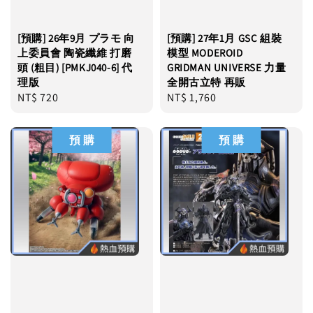
[預購] 26年9月 プラモ 向
[預購] 27年1月 GSC 組裝
上委員會 陶瓷纖維 打磨
模型 MODEROID
頭 (粗目) [PMKJ040-6] 代
GRIDMAN UNIVERSE 力量
理版
全開古立特 再販
Regular
NT$ 720
Regular
NT$ 1,760
price
price
預 購
預 購