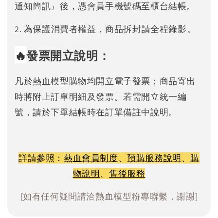
通知簡訊』後，憑會員手機號碼至櫃台結帳。
2. 為保護消費者權益，商品拆封請全程錄影。
🔥
發票開立說明：
凡於熱血模型購物均開立電子發票；商品寄出
時將附上訂單明細及發票。若需開立統一編
號，請於下單結帳時在訂單備註中說明。
詳請參照：
熱血會員制度
、
預購服務說明
、
購
物說明
、
售後服務
[如有任何疑問請洽熱血模型粉專聯繫，謝謝]