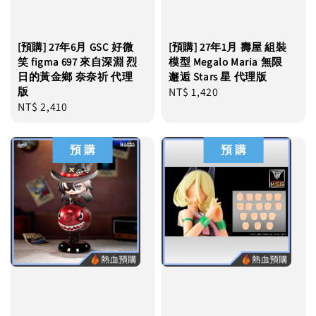
[預購] 27年6月 GSC 好微
[預購] 27年1月 壽屋 組裝
笑 figma 697 來自深淵 烈
模型 Megalo Maria 無限
日的黃金鄉 奈奈祈 代理
邂逅 Stars 星 代理版
版
Regular
NT$ 1,420
Regular
NT$ 2,410
price
price
預 購
預 購