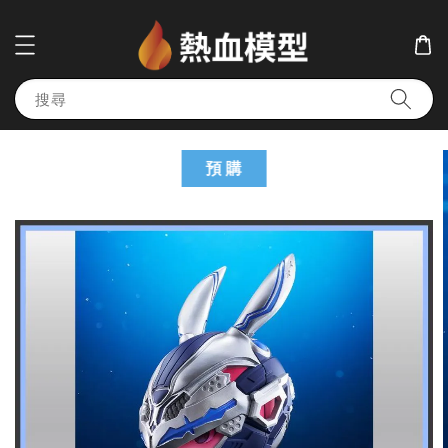
搜尋
預 購