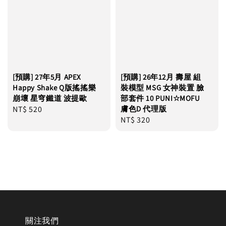
[預購] 27年5月 APEX
[預購] 26年12月 壽屋 組
Happy Shake Q版搖搖樂
裝模型 MSG 女神裝置 臉
崩壞 星穹鐵道 波提歐
部套件 10 PUNI☆MOFU
Regular
NT$ 520
膚色D 代理版
Regular
NT$ 320
price
price
關注我們