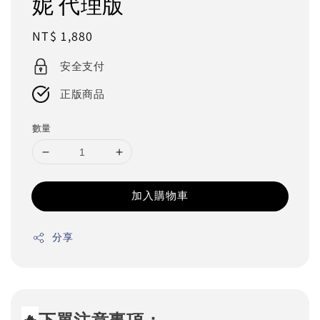
妮 代理版
Regular
NT$ 1,880
price
安全支付
正版商品
數量
加入購物車
分享
🔥