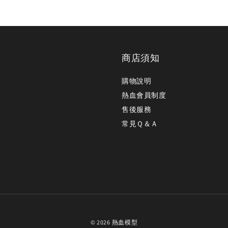
商店須知
購物說明
熱血會員制度
售後服務
常見Ｑ＆Ａ
© 2026 熱血模型