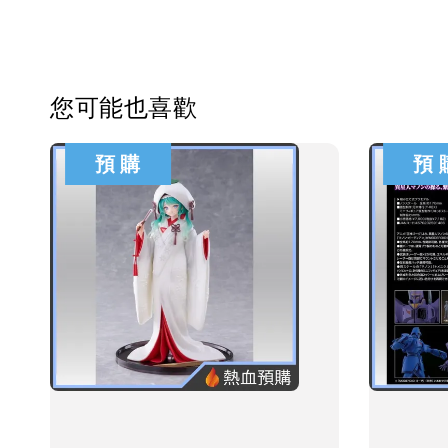
您可能也喜歡
預 購
預 