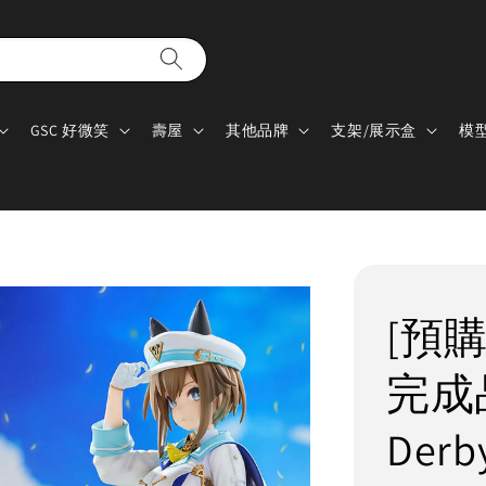
GSC 好微笑
壽屋
其他品牌
支架/展示盒
模
[預購]
完成品
Der