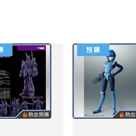
購
預 購