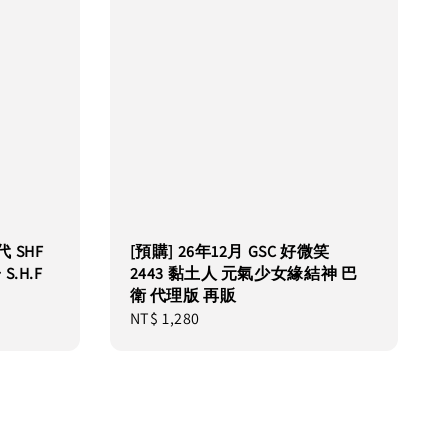
代 SHF
[預購] 26年12月 GSC 好微笑
.H.F
2443 黏土人 元氣少女緣結神 巴
衛 代理版 再販
Regular
NT$ 1,280
price