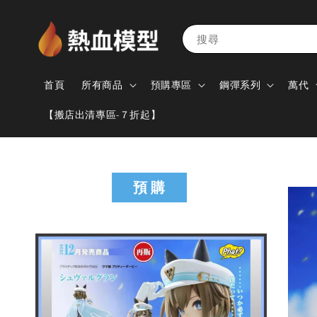
搜尋
首頁
所有商品
預購專區
鋼彈系列
萬代
【搬店出清專區-７折起】
預 購