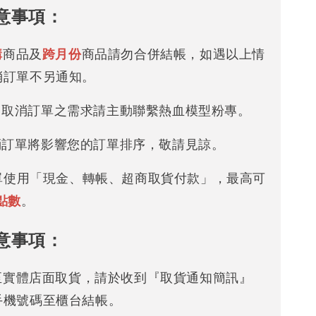
意事項：
購
商品及
跨月份
商品請勿合併結帳，如遇以上情
消訂單不另通知。
改 / 取消訂單之需求請主動聯繫熱血模型粉專。
/ 取消訂單將影響您的訂單排序，敬請見諒。
下單使用「現金、轉帳、超商取貨付款」，最高可
點數
。
意事項：
可至實體店面取貨，請於收到『取貨通知簡訊』
手機號碼至櫃台結帳。