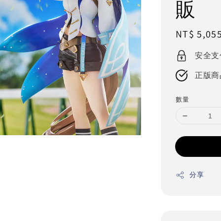
販
Regular
NT$ 5,05
price
安全支
正版商
數量
分享