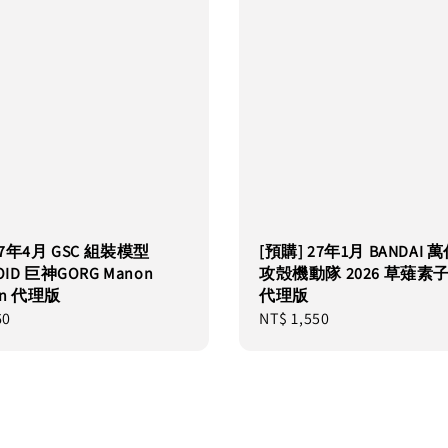
27年4月 GSC 組裝模型
[預購] 27年1月 BANDAI 萬
OID 巨神GORG Manon
攻殻機動隊 2026 草薙素子 S
ian 代理版
代理版
60
Regular
NT$ 1,550
price