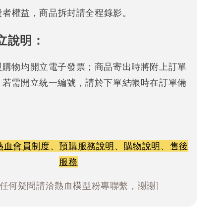
消費者權益，商品拆封請全程錄影。
立說明：
型購物均開立電子發票；商品寄出時將附上訂單
。若需開立統一編號，請於下單結帳時在訂單備
熱血會員制度
、
預購服務說明
、
購物說明
、
售後
服務
有任何疑問請洽熱血模型粉專聯繫，謝謝]