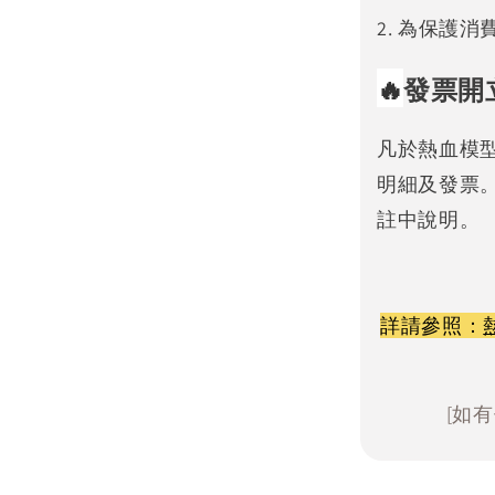
2. 為保護
🔥
發票開
凡於熱血模
明細及發票
註中說明。
詳請參照：
[如