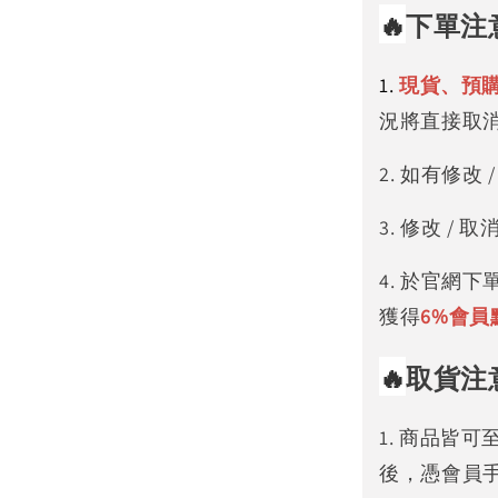
🔥
下單注
1.
現貨、預
況將直接取
2. 如有修
3. 修改 
4. 於官網
獲得
6%
會員
🔥
取貨注
1. 商品皆
後，憑會員