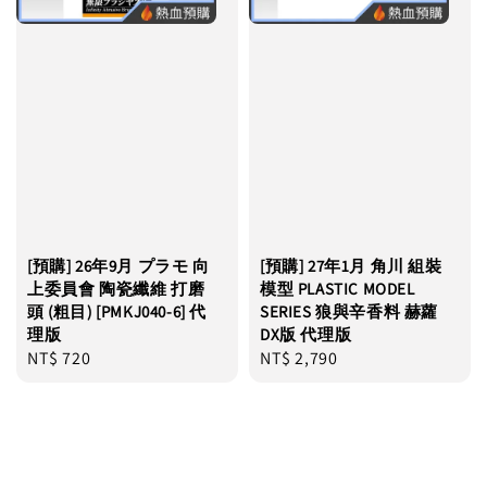
[預購] 26年9月 プラモ 向
[預購] 27年1月 角川 組裝
上委員會 陶瓷纖維 打磨
模型 PLASTIC MODEL
頭 (粗目) [PMKJ040-6] 代
SERIES 狼與辛香料 赫蘿
理版
DX版 代理版
Regular
NT$ 720
Regular
NT$ 2,790
price
price