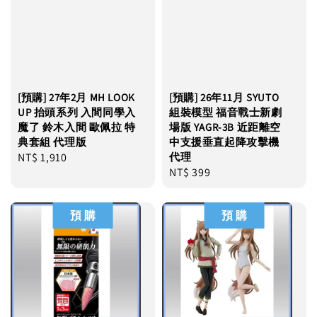
[預購] 27年2月 MH LOOK
[預購] 26年11月 SYUTO
UP 抬頭系列 入間同學入
組裝模型 福音戰士新劇
魔了 鈴木入間 歐佩拉 特
場版 YAGR-3B 近距離空
典套組 代理版
中支援垂直起降攻擊機
Regular
NT$ 1,910
代理
Regular
NT$ 399
price
price
預 購
預 購