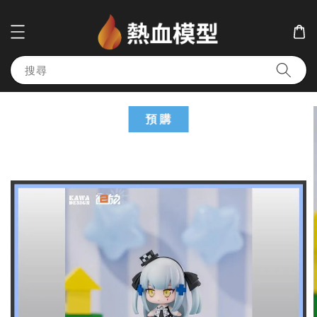
搜尋
預 購