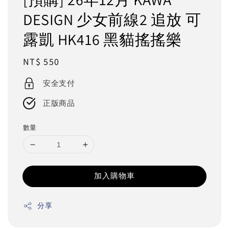
DESIGN 少女前線2 追放 可
露凱 HK416 黑貓搖搖樂
Regular
NT$ 550
price
安全支付
正版商品
數量
加入購物車
分享