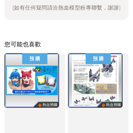
[如有任何疑問請洽熱血模型粉專聯繫，謝謝]
您可能也喜歡
預 購
預 購