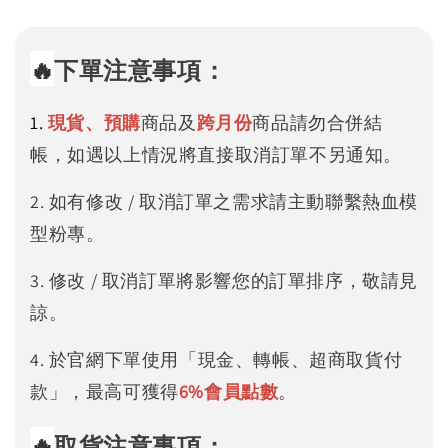
🔥
下單注意事項：
1.
現貨、預購
商品及
跨月份
商品請勿合併結
帳，如遇以上情況將直接取消訂單不另通知。
2. 如有修改 / 取消訂單之需求請主動聯繫熱血模
型粉專。
3. 修改 / 取消訂單將影響您的訂單排序，敬請見
諒。
4. 於官網下單使用「現金、轉帳、超商取貨付
款」，最高可獲得
6%
會員點數
。
🔥
取貨注意事項：