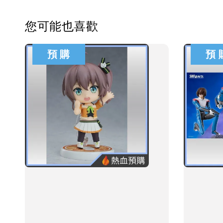
您可能也喜歡
預 購
預 