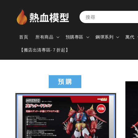
搜尋
首頁
所有商品
預購專區
鋼彈系列
萬代
【搬店出清專區-７折起】
預 購