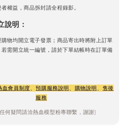
消費者權益，商品拆封請全程錄影。
立說明：
型購物均開立電子發票；商品寄出時將附上訂單
。若需開立統一編號，請於下單結帳時在訂單備
熱血會員制度
、
預購服務說明
、
購物說明
、
售後
服務
有任何疑問請洽熱血模型粉專聯繫，謝謝]