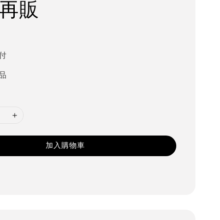
 再販
0
付
品
加入購物車