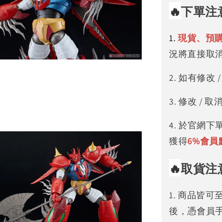
🔥
下單注
1.
現貨、預
況將直接取
2. 如有修
3. 修改 
4. 於官網
獲得
6%
會員
🔥
取貨注
1. 商品皆
後，憑會員