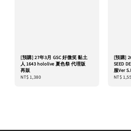
[預購] 27年3月 GSC 好微笑 黏土
[預購] 
人 1643 hololive 夏色祭 代理版
SEED 
再販
服Ver S
Regular
NT$ 1,380
Regular
NT$ 1,5
price
price