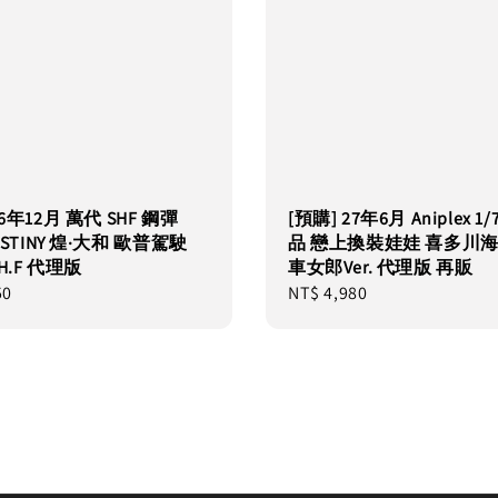
26年12月 萬代 SHF 鋼彈
[預購] 27年6月 Aniplex 1
DESTINY 煌·大和 歐普駕駛
品 戀上換裝娃娃 喜多川海
.H.F 代理版
車女郎Ver. 代理版 再販
50
Regular
NT$ 4,980
price