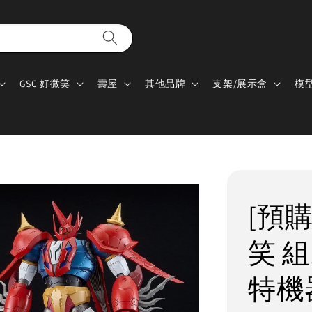
GSC 好微笑
壽屋
其他品牌
支架/展示盒
模
[預購
笑 組
特機