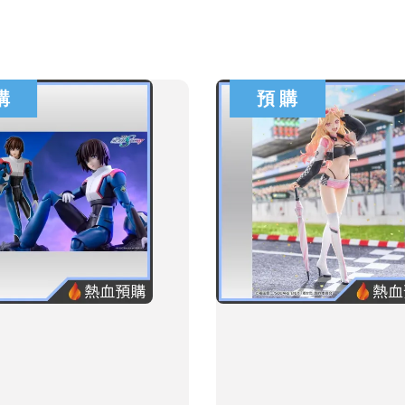
購
預 購