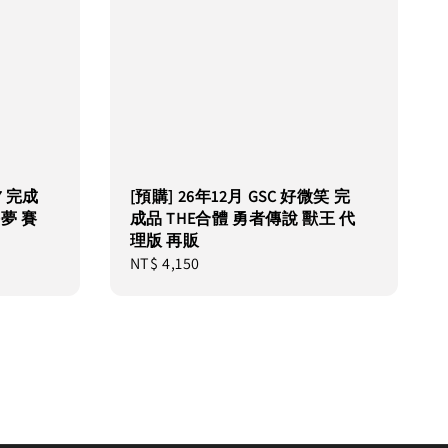
/7 完成
[預購] 26年12月 GSC 好微笑 完
夢 賽
成品 THE合體 勇者傳說 獸王 代
理版 再販
Regular
NT$ 4,150
price