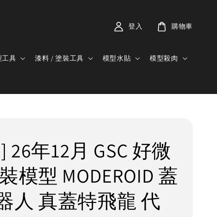
登入
購物車
型工具
漆料 / 塗裝工具
模型水貼
模型殺肉
] 26年12月 GSC 好微
裝模型 MODEROID 蓋
器人 真蓋特飛龍 代