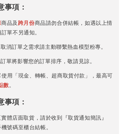
意事項：
購
商品及
跨月份
商品請勿合併結帳，如遇以上情
消訂單不另通知。
改 / 取消訂單之需求請主動聯繫熱血模型粉專。
/ 取消訂單將影響您的訂單排序，敬請見諒。
下單使用「現金、轉帳、超商取貨付款」，最高可
點數
。
意事項：
可至實體店面取貨，請於收到『取貨通知簡訊』
手機號碼至櫃台結帳。