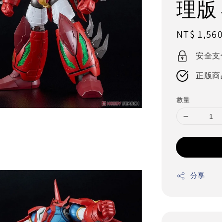
理版
Regular
NT$ 1,56
price
安全支
正版商
數量
分享