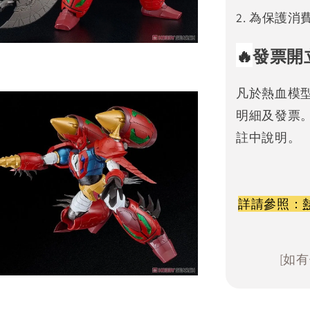
2. 為保護
🔥
發票開
凡於熱血模
明細及發票
註中說明。
詳請參照：
[如