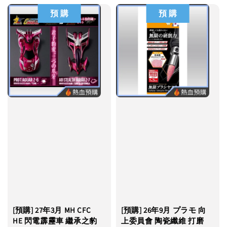
預 購
預 購
[預購] 27年3月 MH CFC
[預購] 26年9月 プラモ 向
HE 閃電霹靂車 繼承之豹
上委員會 陶瓷纖維 打磨