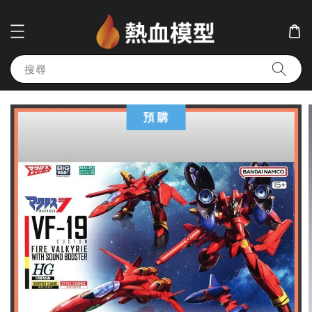
搜尋
預 購