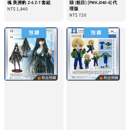
魂 美洲豹 Z-6 Z-7 套組
頭 (粗目) [PMKJ040-6] 代
Regular
NT$ 1,840
理版
Regular
NT$ 720
price
price
預 購
預 購