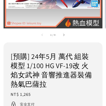
1
/
9
[預購] 24年5月 萬代 組裝
模型 1/100 HG VF-19改 火
焰女武神 音響推進器裝備
熱氣巴薩拉
Regular
NT$ 1,265
price
安全支付