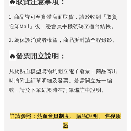
🔥
取貨注意事項：
1. 商品皆可至實體店面取貨，請於收到『取貨
通知Mail』後，憑會員手機號碼至櫃台結帳。
2. 為保護消費者權益，商品拆封請全程錄影。
🔥
發票開立說明：
凡於熱血模型購物均開立電子發票；商品寄出
時將附上訂單明細及發票。若需開立統一編
號，請於下單結帳時在訂單備註中說明。
詳請參照：
熱血會員制度
、
購物說明
、
售後服
務