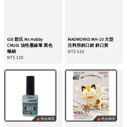
GSI 郡氏 Mr.Hobby
MADWORKS MH-10 大型
CM101 油性墨線筆 黑色
注料用斜口鉗 斜口剪
極細
Regular
NT$ 520
Regular
NT$ 120
price
price