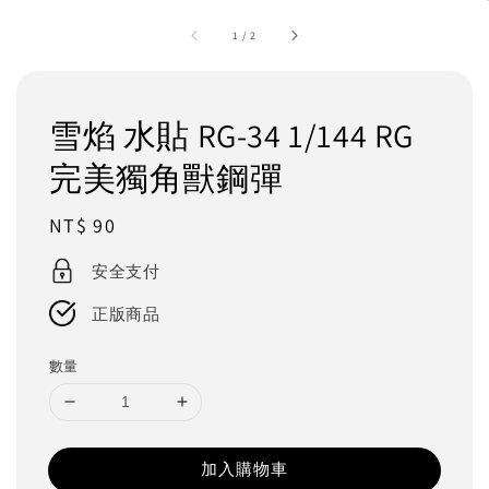
1
/
2
雪焰 水貼 RG-34 1/144 RG
完美獨角獸鋼彈
Regular
NT$ 90
price
安全支付
正版商品
數量
加入購物車