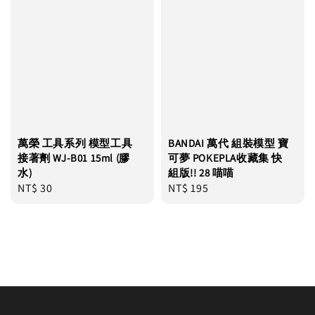
萬榮 工具系列 模型工具
BANDAI 萬代 組裝模型 寶
接著劑 WJ-B01 15ml (膠
可夢 POKEPLA收藏集 快
水)
組版!! 28 喵喵
Regular
NT$ 30
Regular
NT$ 195
price
price