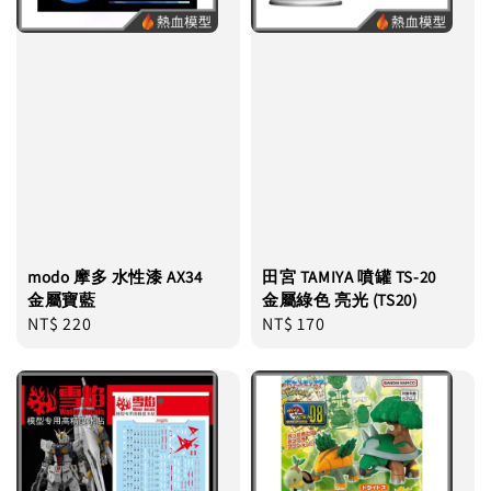
modo 摩多 水性漆 AX34
田宮 TAMIYA 噴罐 TS-20
金屬寶藍
金屬綠色 亮光 (TS20)
Regular
NT$ 220
Regular
NT$ 170
price
price