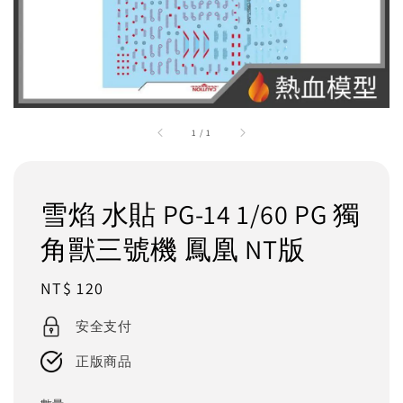
1
/
1
雪焰 水貼 PG-14 1/60 PG 獨
角獸三號機 鳳凰 NT版
Regular
NT$ 120
price
安全支付
正版商品