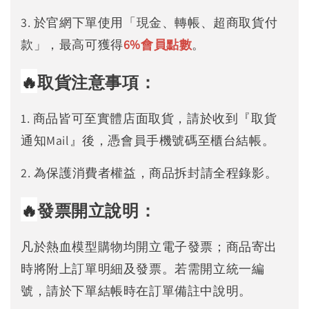
3. 於官網下單使用「現金、轉帳、超商取貨付
款」，最高可獲得
6%
會員點數
。
🔥
取貨注意事項：
1. 商品皆可至實體店面取貨，請於收到『取貨
通知Mail』後，憑會員手機號碼至櫃台結帳。
2. 為保護消費者權益，商品拆封請全程錄影。
🔥
發票開立說明：
凡於熱血模型購物均開立電子發票；商品寄出
時將附上訂單明細及發票。若需開立統一編
號，請於下單結帳時在訂單備註中說明。