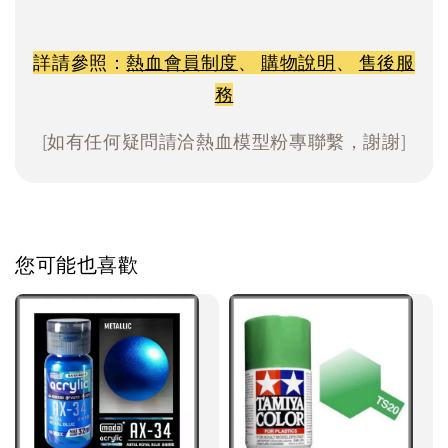
詳請參照：
熱血會員制度
、
購物說明
、
售後服
務
[如有任何疑問請洽熱血模型粉專聯繫，謝謝]
您可能也喜歡