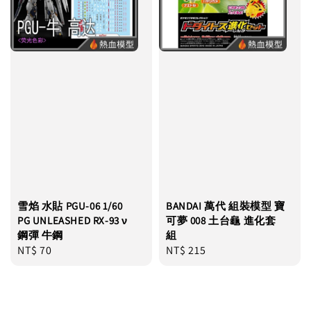
雪焰 水貼 PGU-06 1/60
BANDAI 萬代 組裝模型 寶
PG UNLEASHED RX-93 ν
可夢 008 土台龜 進化套
鋼彈 牛鋼
組
Regular
NT$ 70
Regular
NT$ 215
price
price