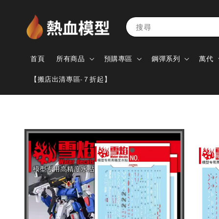
搜尋
首頁
所有商品
預購專區
鋼彈系列
萬代
【搬店出清專區-７折起】