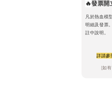
🔥
發票開
凡於熱血模
明細及發票
註中說明。
詳請參
[如