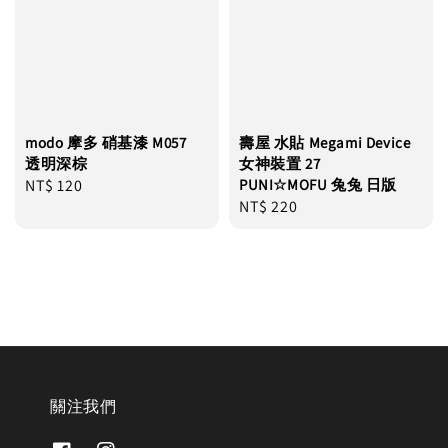
modo 摩多 硝基漆 M057
壽屋 水貼 Megami Device
透明深棕
女神裝置 27
Regular
NT$ 120
PUNI☆MOFU 兔兔 日版
Regular
NT$ 220
price
price
關注我們