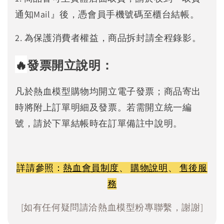
通知Mail』後，憑會員手機號碼至櫃台結帳。
2. 為保護消費者權益，商品拆封請全程錄影。
🔥
發票開立說明：
凡於熱血模型購物均開立電子發票；商品寄出
時將附上訂單明細及發票。若需開立統一編
號，請於下單結帳時在訂單備註中說明。
詳請參照：
熱血會員制度
、
購物說明
、
售後服
務
[如有任何疑問請洽熱血模型粉專聯繫，謝謝]