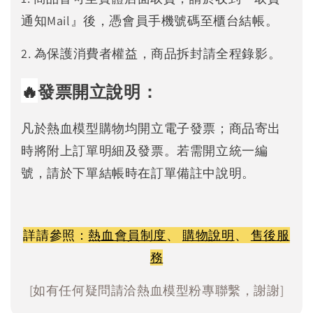
通知Mail』後，憑會員手機號碼至櫃台結帳。
2. 為保護消費者權益，商品拆封請全程錄影。
🔥
發票開立說明：
凡於熱血模型購物均開立電子發票；商品寄出
時將附上訂單明細及發票。若需開立統一編
號，請於下單結帳時在訂單備註中說明。
詳請參照：
熱血會員制度
、
購物說明
、
售後服
務
[如有任何疑問請洽熱血模型粉專聯繫，謝謝]