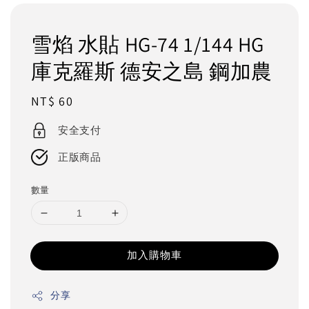
雪焰 水貼 HG-74 1/144 HG
庫克羅斯 德安之島 鋼加農
Regular
NT$ 60
price
安全支付
正版商品
數量
加入購物車
分享