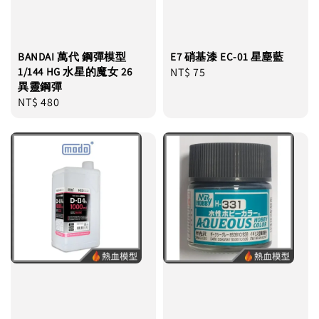
BANDAI 萬代 鋼彈模型
E7 硝基漆 EC-01 星塵藍
1/144 HG 水星的魔女 26
Regular
NT$ 75
異靈鋼彈
price
Regular
NT$ 480
price