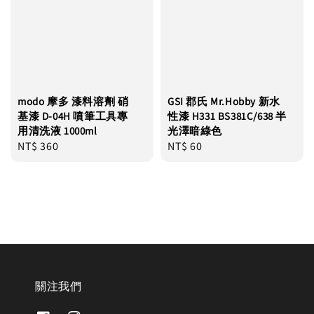
modo 摩多 漆料溶劑 硝
GSI 郡氏 Mr.Hobby 新水
基漆 D-04H 噴筆工具專
性漆 H331 BS381C/638 半
用清洗液 1000ml
光澤暗綠色
Regular
NT$ 360
Regular
NT$ 60
price
price
關注我們