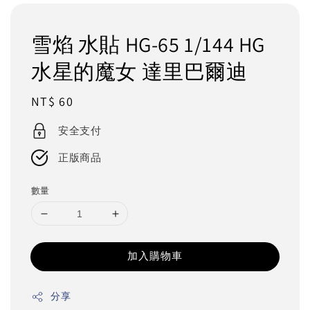
雪焰 水貼 HG-65 1/144 HG
水星的魔女 達里巴爾迪
Regular
NT$ 60
price
安全支付
正版商品
數量
加入購物車
分享