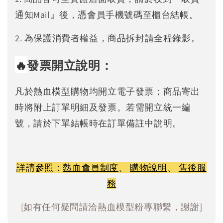
通知Mail』後，憑會員手機號碼至櫃台結帳。
2. 為保護消費者權益，商品拆封請全程錄影。
🔥
發票開立說明：
凡於熱血模型購物均開立電子發票；商品寄出
時將附上訂單明細及發票。若需開立統一編
號，請於下單結帳時在訂單備註中說明。
詳請參照：
熱血會員制度
、
購物說明
、
售後服
務
[如有任何疑問請洽熱血模型粉專聯繫，謝謝]