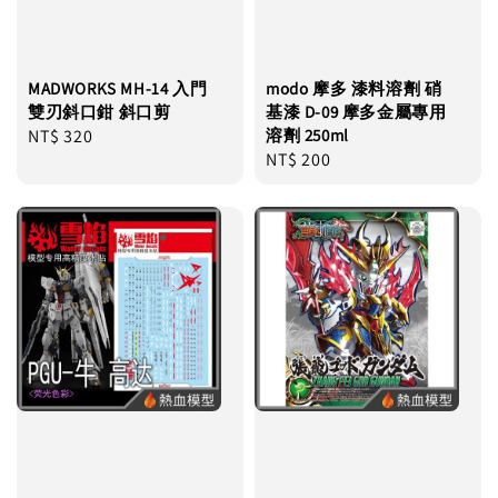
MADWORKS MH-14 入門
modo 摩多 漆料溶劑 硝
雙刃斜口鉗 斜口剪
基漆 D-09 摩多金屬專用
Regular
NT$ 320
溶劑 250ml
Regular
NT$ 200
price
price