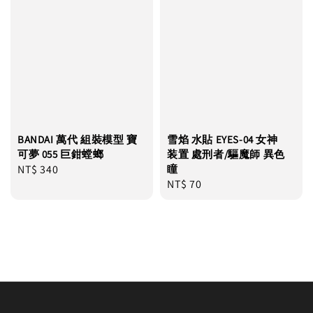
BANDAI 萬代 組裝模型 寶
雪焰 水貼 EYES-04 女神
可夢 055 巨鉗螳螂
装置 處刑者/驅魔師 異色
Regular
NT$ 340
瞳
Regular
NT$ 70
price
price