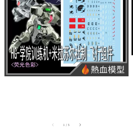
1
/
5