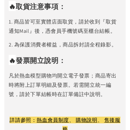
🔥
取貨注意事項：
1. 商品皆可至實體店面取貨，請於收到『取貨
通知Mail』後，憑會員手機號碼至櫃台結帳。
2. 為保護消費者權益，商品拆封請全程錄影。
🔥
發票開立說明：
凡於熱血模型購物均開立電子發票；商品寄出
時將附上訂單明細及發票。若需開立統一編
號，請於下單結帳時在訂單備註中說明。
詳請參照：
熱血會員制度
、
購物說明
、
售後服
務