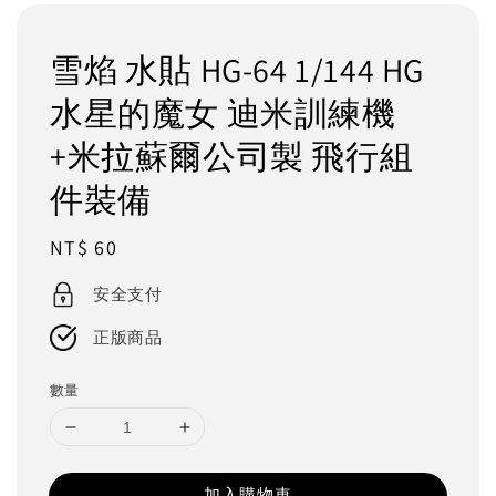
雪焰 水貼 HG-64 1/144 HG
水星的魔女 迪米訓練機
+米拉蘇爾公司製 飛行組
件裝備
Regular
NT$ 60
price
安全支付
正版商品
數量
加入購物車