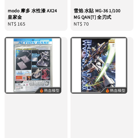
modo 摩多 水性漆 AX24
雪焰 水貼 MG-36 1/100
皇家金
MG QAN[T] 全刃式
Regular
NT$ 165
Regular
NT$ 70
price
price