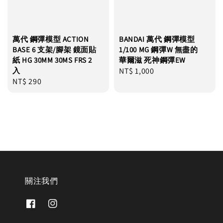
萬代 鋼彈模型 ACTION
BANDAI 萬代 鋼彈模型
BASE 6 支架/腳架 鏡面貼
1/100 MG 鋼彈W 無盡的
紙 HG 30MM 30MS FRS 2
華爾滋 死神鋼彈EW
入
Regular
NT$ 1,000
Regular
NT$ 290
price
price
關注我們