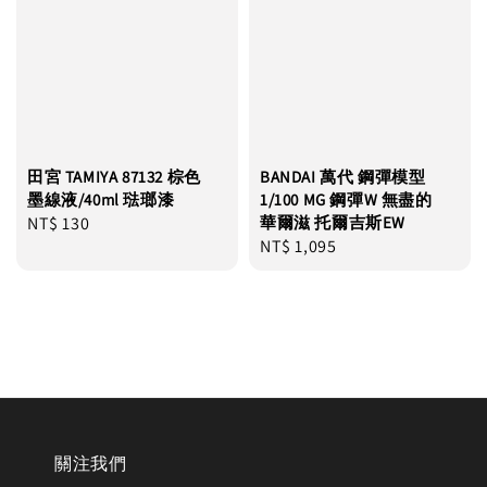
田宮 TAMIYA 87132 棕色
BANDAI 萬代 鋼彈模型
墨線液/40ml 琺瑯漆
1/100 MG 鋼彈W 無盡的
Regular
NT$ 130
華爾滋 托爾吉斯EW
Regular
NT$ 1,095
price
price
關注我們