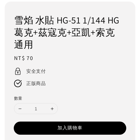
雪焰 水貼 HG-51 1/144 HG
葛克+茲寇克+亞凱+索克
通用
Regular
NT$ 70
price
安全支付
正版商品
數量
加入購物車