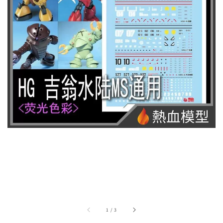
1
/
3