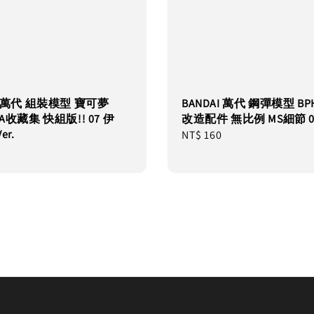
AI 萬代 組裝模型 寶可夢
BANDAI 萬代 鋼彈模型 BPH
LA收藏集 快組版!! 07 伊
改造配件 無比例 MS細節 0
er.
Regular
NT$ 160
price