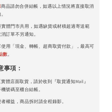
購
商品請勿合併結帳，如遇以上情況將直接取消
知。
存與實體門市共用，如遇缺貨或材積超過寄送範
取消訂單不另通知。
下單使用「現金、轉帳、超商取貨付款」，最高可
點數
。
意事項：
可至實體店面取貨，請於收到『取貨通知Mail』
手機號碼至櫃台結帳。
消費者權益，商品拆封請全程錄影。