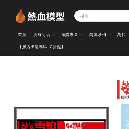
搜尋
首頁
所有商品
預購專區
鋼彈系列
萬代
【搬店出清專區-７折起】