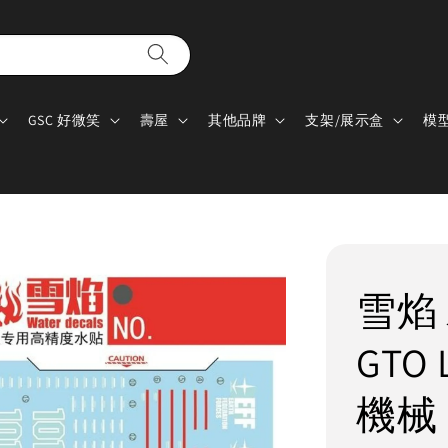
GSC 好微笑
壽屋
其他品牌
支架/展示盒
模
雪焰 水
GTO 
機械