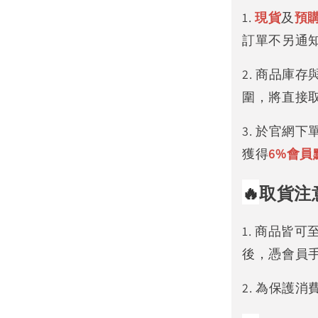
1.
現貨
及
預
訂單不另通
2. 商品庫
圍，將直接
3. 於官網
獲得
6%
會員
🔥
取貨注
1. 商品皆
後，憑會員
2. 為保護