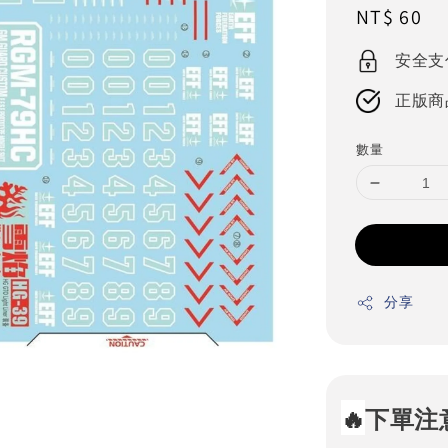
Regular
NT$ 60
price
安全支
正版商
數量
分享
🔥
下單注