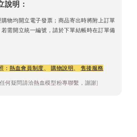
立說明：
型購物均開立電子發票；商品寄出時將附上訂單
。若需開立統一編號，請於下單結帳時在訂單備
照：
熱血會員制度
、
購物說明
、
售後服務
有任何疑問請洽熱血模型粉專聯繫，謝謝]