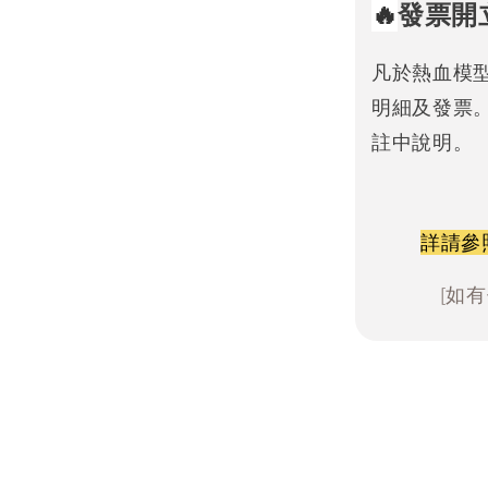
🔥
發票開
凡於熱血模
明細及發票
註中說明。
詳請參
[如