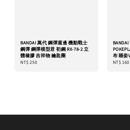
BANDAI 萬代 鋼彈週邊 機動戰士
BAND
鋼彈 鋼彈模型君 初鋼 RX-78-2 立
POKEP
體橡膠 吉祥物 鑰匙圈
布 睡姿V
Regular
NT$ 250
Regular
NT$ 160
price
price