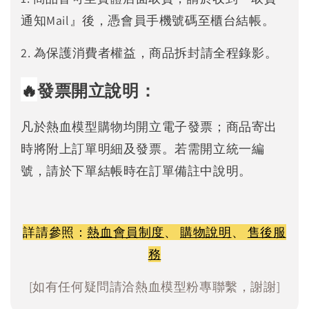
通知Mail』後，憑會員手機號碼至櫃台結帳。
2. 為保護消費者權益，商品拆封請全程錄影。
🔥
發票開立說明：
凡於熱血模型購物均開立電子發票；商品寄出
時將附上訂單明細及發票。若需開立統一編
號，請於下單結帳時在訂單備註中說明。
詳請參照：
熱血會員制度
、
購物說明
、
售後服
務
[如有任何疑問請洽熱血模型粉專聯繫，謝謝]