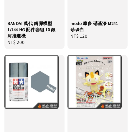
BANDAI 萬代 鋼彈模型
modo 摩多 硝基漆 M241
1/144 HG 配件套組 10 銀
珍珠白
河推進機
Regular
NT$ 120
Regular
NT$ 200
price
price