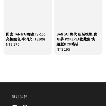
田宮 TAMIYA 噴罐 TS-100
BANDAI 萬代 組裝模型 寶
亮槍鐵色 半消光 (TS100)
可夢 POKEPLA收藏集 快
Regular
NT$ 170
組版!! 28 喵喵
Regular
NT$ 195
price
price
關注我們