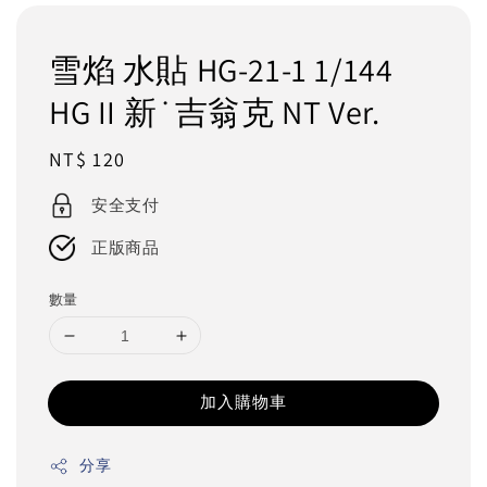
雪焰 水貼 HG-21-1 1/144
HG II 新˙吉翁克 NT Ver.
Regular
NT$ 120
price
安全支付
正版商品
數量
加入購物車
分享