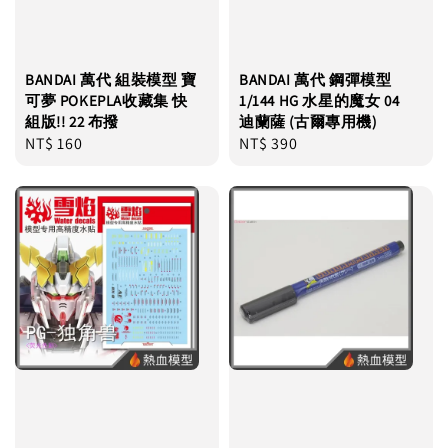
BANDAI 萬代 組裝模型 寶
BANDAI 萬代 鋼彈模型
可夢 POKEPLA收藏集 快
1/144 HG 水星的魔女 04
組版!! 22 布撥
迪蘭薩 (古爾專用機)
Regular
NT$ 160
Regular
NT$ 390
price
price