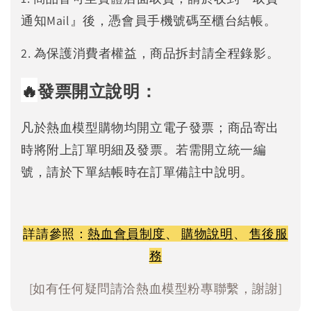
通知Mail』後，憑會員手機號碼至櫃台結帳。
2. 為保護消費者權益，商品拆封請全程錄影。
🔥
發票開立說明：
凡於熱血模型購物均開立電子發票；商品寄出
時將附上訂單明細及發票。若需開立統一編
號，請於下單結帳時在訂單備註中說明。
詳請參照：
熱血會員制度
、
購物說明
、
售後服
務
[如有任何疑問請洽熱血模型粉專聯繫，謝謝]