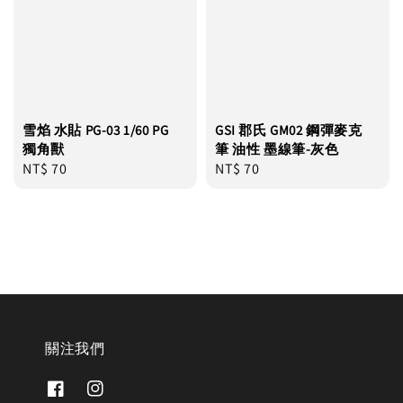
雪焰 水貼 PG-03 1/60 PG
GSI 郡氏 GM02 鋼彈麥克
獨角獸
筆 油性 墨線筆-灰色
Regular
NT$ 70
Regular
NT$ 70
price
price
關注我們