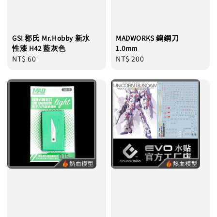
GSI 郡氏 Mr.Hobby 新水
MADWORKS 鎢鋼刀
性漆 H42 藍灰色
1.0mm
Regular
NT$ 60
Regular
NT$ 200
price
price