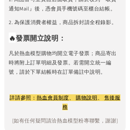
通知Mail』後，憑會員手機號碼至櫃台結帳。
2. 為保護消費者權益，商品拆封請全程錄影。
🔥
發票開立說明：
凡於熱血模型購物均開立電子發票；商品寄出
時將附上訂單明細及發票。若需開立統一編
號，請於下單結帳時在訂單備註中說明。
詳請參照：
熱血會員制度
、
購物說明
、
售後服
務
[如有任何疑問請洽熱血模型粉專聯繫，謝謝]