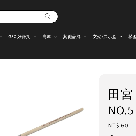
GSC 好微笑
壽屋
其他品牌
支架/展示盒
模
田宮 T
NO.5
Regular
NT$ 60
price