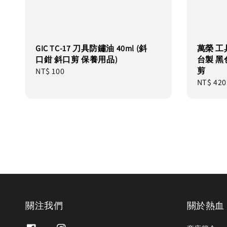
GIC TC-17 刀具防鏽油 40ml (斜
萬榮 工具
口鉗 斜口剪 保養用品)
台製 黑
剪
Regular
NT$ 100
Regular
NT$ 420
price
price
關注我們
關於熱血