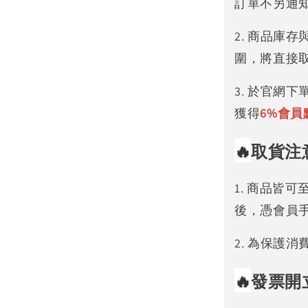
訂單不另通
2. 商品庫
圍，將直接
3. 於官網
獲得
6%
會員
🔥
取貨注
1. 商品皆
後，憑會員
2. 為保護
🔥
發票開