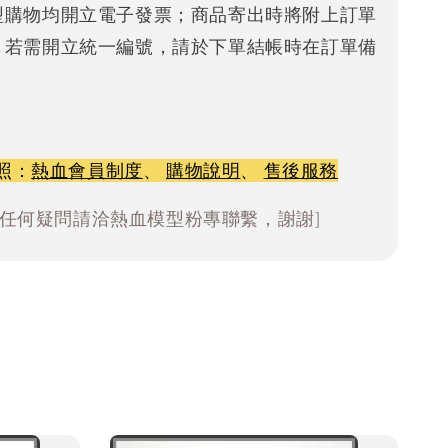
型購物均開立電子發票；商品寄出時將附上訂單
。若需開立統一編號，請於下單結帳時在訂單備
照：
熱血會員制度
、
購物說明
、
售後服務
有任何疑問請洽熱血模型粉專聯繫，謝謝]