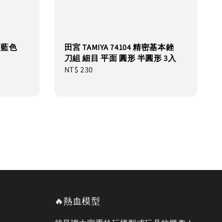
 純藍色
田宮 TAMIYA 74104 精密基本銼
刀組 細目 平面 圓形 半圓形 3入
Regular
NT$ 230
price
🔥熱血模型