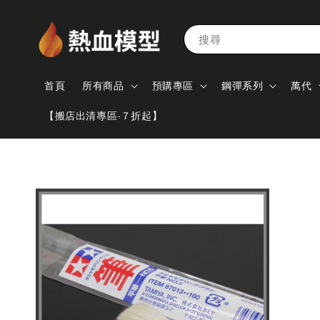
搜尋
首頁
所有商品
預購專區
鋼彈系列
萬代
【搬店出清專區-７折起】