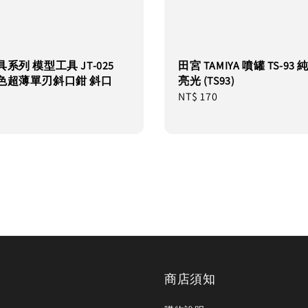
系列 模型工具 JT-025
田宮 TAMIYA 噴罐 TS-93
色超薄單刃斜口鉗 斜口
亮光 (TS93)
Regular
NT$ 170
price
商店須知