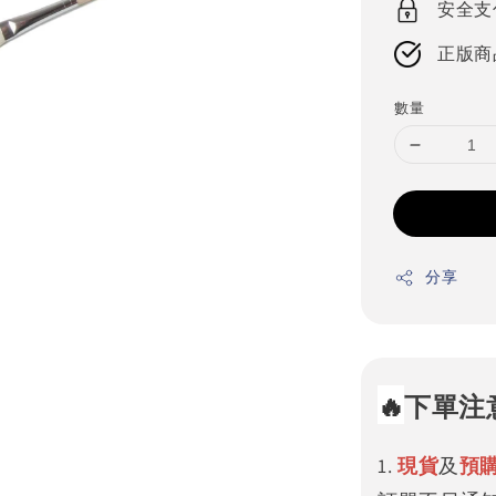
安全支
正版商
數量
分享
🔥
下單注
1.
現貨
及
預