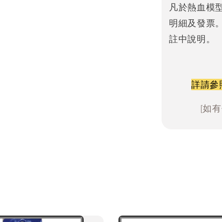
凡於熱血模
明細及發票
註中說明。
詳請參
[如