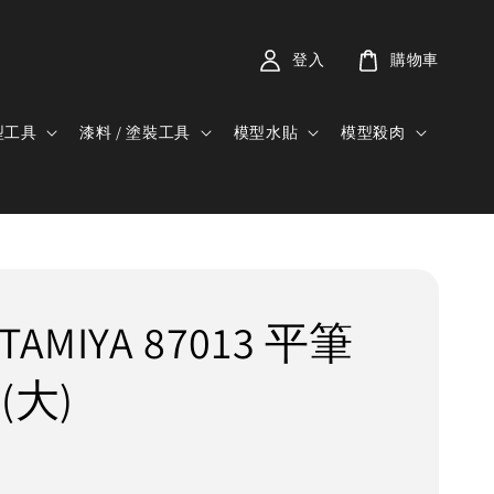
登入
購物車
型工具
漆料 / 塗裝工具
模型水貼
模型殺肉
AMIYA 87013 平筆
 (大)