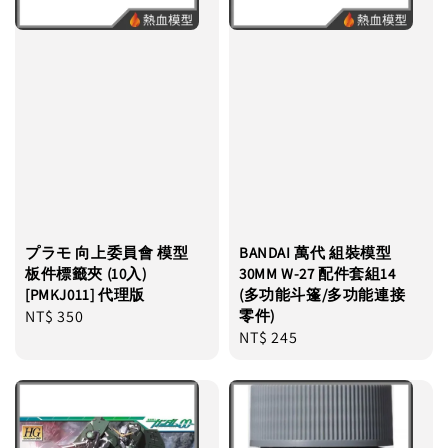
プラモ 向上委員會 模型
BANDAI 萬代 組裝模型
板件標籤夾 (10入)
30MM W-27 配件套組14
[PMKJ011] 代理版
(多功能斗篷/多功能連接
Regular
NT$ 350
零件)
Regular
NT$ 245
price
price