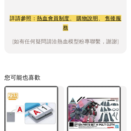
詳請參照：
熱血會員制度
、
購物說明
、
售後服
務
[如有任何疑問請洽熱血模型粉專聯繫，謝謝]
您可能也喜歡