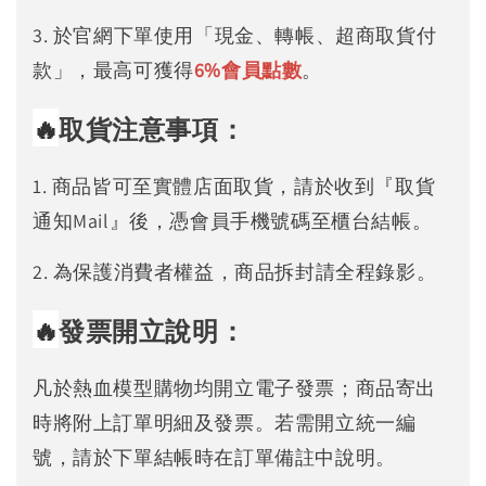
3. 於官網下單使用「現金、轉帳、超商取貨付
款」，最高可獲得
6%
會員點數
。
🔥
取貨注意事項：
1. 商品皆可至實體店面取貨，請於收到『取貨
通知Mail』後，憑會員手機號碼至櫃台結帳。
2. 為保護消費者權益，商品拆封請全程錄影。
🔥
發票開立說明：
凡於熱血模型購物均開立電子發票；商品寄出
時將附上訂單明細及發票。若需開立統一編
號，請於下單結帳時在訂單備註中說明。