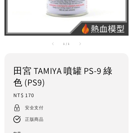
1
/
1
田宮 TAMIYA 噴罐 PS-9 綠
色 (PS9)
Regular
NT$ 170
price
安全支付
正版商品