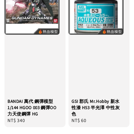
BANDAI 萬代 鋼彈模型
GSI 郡氏 Mr.Hobby 新水
1/144 HGOO 003 鋼彈OO
性漆 H53 半光澤 中性灰
力天使鋼彈 HG
色
Regular
NT$ 340
Regular
NT$ 60
price
price