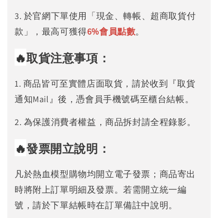
3. 於官網下單使用「現金、轉帳、超商取貨付
款」，最高可獲得
6%
會員點數
。
🔥
取貨注意事項：
1. 商品皆可至實體店面取貨，請於收到『取貨
通知Mail』後，憑會員手機號碼至櫃台結帳。
2. 為保護消費者權益，商品拆封請全程錄影。
🔥
發票開立說明：
凡於熱血模型購物均開立電子發票；商品寄出
時將附上訂單明細及發票。若需開立統一編
號，請於下單結帳時在訂單備註中說明。