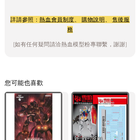
詳請參照：
熱血會員制度
、
購物說明
、
售後服
務
[如有任何疑問請洽熱血模型粉專聯繫，謝謝]
您可能也喜歡