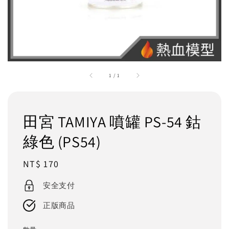
1
/
1
田宮 TAMIYA 噴罐 PS-54 鈷
綠色 (PS54)
Regular
NT$ 170
price
安全支付
正版商品