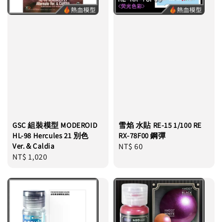
GSC 組裝模型 MODEROID
雪焰 水貼 RE-15 1/100 RE
HL-98 Hercules 21 別色
RX-78F00 鋼彈
Ver.＆Caldia
Regular
NT$ 60
Regular
NT$ 1,020
price
price