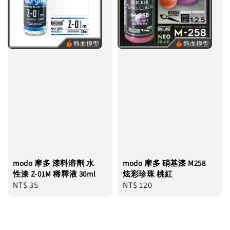
modo 摩多 漆料溶劑 水
modo 摩多 硝基漆 M258
性漆 Z-01M 稀釋液 30ml
炫彩珍珠 桃紅
Regular
NT$ 35
Regular
NT$ 120
price
price