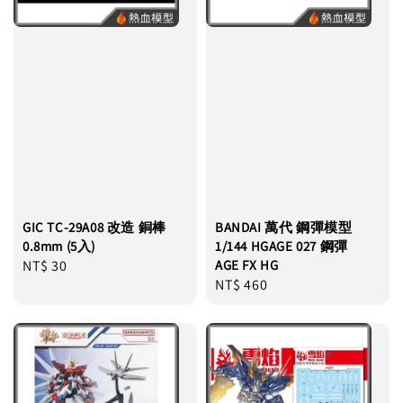
GIC TC-29A08 改造 銅棒
BANDAI 萬代 鋼彈模型
0.8mm (5入)
1/144 HGAGE 027 鋼彈
Regular
NT$ 30
AGE FX HG
Regular
NT$ 460
price
price