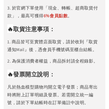
3. 於官網下單使用「現金、轉帳、超商取貨付
款」，最高可獲得
6%
會員點數
。
🔥
取貨注意事項：
1. 商品皆可至實體店面取貨，請於收到『取貨
通知Mail』後，憑會員手機號碼至櫃台結帳。
2. 為保護消費者權益，商品拆封請全程錄影。
🔥
發票開立說明：
凡於熱血模型購物均開立電子發票；商品寄出
時將附上訂單明細及發票。若需開立統一編
號，請於下單結帳時在訂單備註中說明。