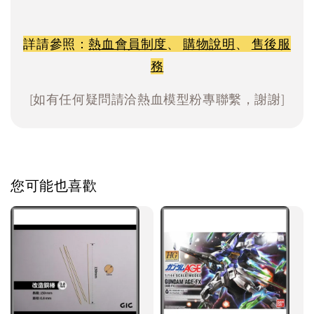
詳請參照：
熱血會員制度
、
購物說明
、
售後服
務
[如有任何疑問請洽熱血模型粉專聯繫，謝謝]
您可能也喜歡