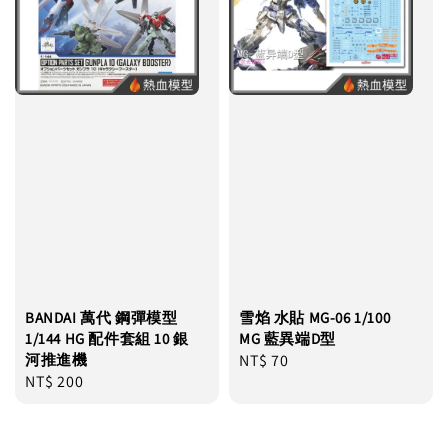
BANDAI 萬代 鋼彈模型
雪焰 水貼 MG-06 1/100
1/144 HG 配件套組 10 銀
MG 藍異端D型
河推進機
Regular
NT$ 70
Regular
NT$ 200
price
price