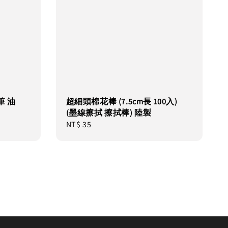
筆 油
超細頭棉花棒 (7.5cm長 100入)
(墨線擦拭 擦拭棒) 陸製
Regular
NT$ 35
price