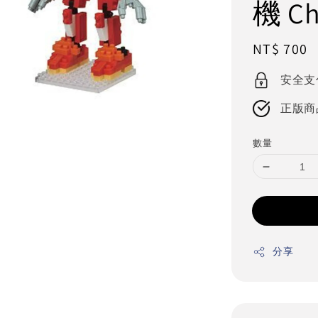
機 Ch
Regular
NT$ 700
price
安全支
正版商
數量
分享