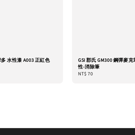
摩多 水性漆 A003 正紅色
GSI 郡氏 GM300 鋼彈麥克
性-消除筆
Regular
NT$ 70
price