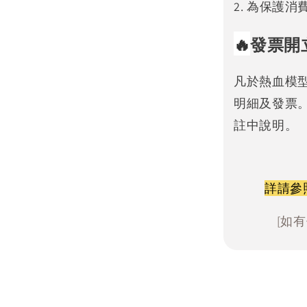
2. 為保護
🔥
發票開
凡於熱血模
明細及發票
註中說明。
詳請參
[如