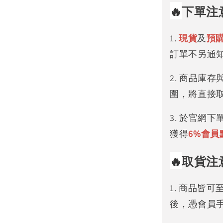
🔥
下單注
1.
現貨
及
預
訂單不另通
2. 商品庫
圍，將直接
3. 於官網
獲得
6%
會員
🔥
取貨注
1. 商品皆
後，憑會員