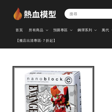
搜尋
首頁
所有商品
預購專區
鋼彈系列
萬代
【搬店出清專區-７折起】