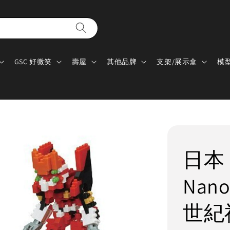
GSC 好微笑
壽屋
其他品牌
支架/展示盒
模
日本 
Nano
世紀