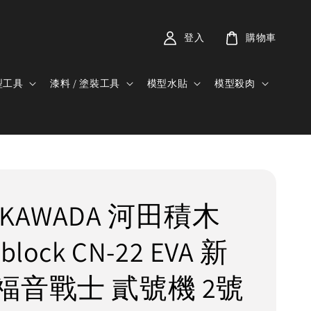
登入
購物車
型工具
漆料 / 塗裝工具
模型水貼
模型殺肉
KAWADA 河田積木
block CN-22 EVA 新
福音戰士 貳號機 2號