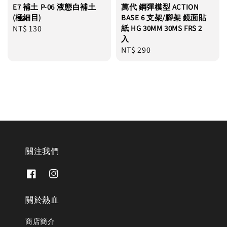
E7 補土 P-06 液態白補土
萬代 鋼彈模型 ACTION
(極細目)
BASE 6 支架/腳架 鏡面貼
Regular
NT$ 130
紙 HG 30MM 30MS FRS 2
入
price
Regular
NT$ 290
price
關注我們
關於熱血
商店簡介