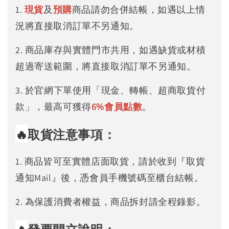
1.
現貨
及
預購
商品請勿合併結帳，如遇以上情
況將直接取消訂單不另通知。
2. 商品庫存與實體門市共用，如遇缺貨或材積
超過寄送範圍，將直接取消訂單不另通知。
3. 於官網下單使用「現金、轉帳、超商取貨付
款」，最高可獲得
6%
會員點數
。
🔥
取貨注意事項：
1. 商品皆可至實體店面取貨，請於收到『取貨
通知Mail』後，憑會員手機號碼至櫃台結帳。
2. 為保護消費者權益，商品拆封請全程錄影。
🔥