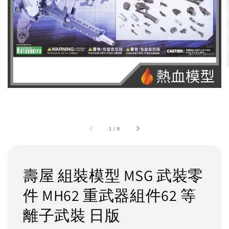
1
/
8
壽屋 組裝模型 MSG 武裝零
件 MH62 重武器組件62 等
離子武裝 日版