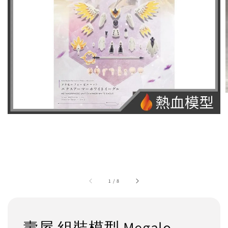
1
/
8
壽屋 組裝模型 Megalo