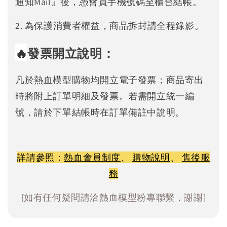
通知Mail』後，憑會員手機號碼至櫃台結帳。
2. 為保護消費者權益，商品拆封請全程錄影。
🔥
發票開立說明：
凡於熱血模型購物均開立電子發票；商品寄出
時將附上訂單明細及發票。若需開立統一編
號，請於下單結帳時在訂單備註中說明。
詳請參照：
熱血會員制度
、
購物說明
、
售後服
務
[如有任何疑問請洽熱血模型粉專聯繫，謝謝]