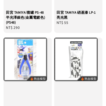
田宮 TAMIYA 噴罐 PS-48
田宮 TAMIYA 硝基漆 LP-1
半光澤銀色(金屬電鍍色)
亮光黑
(PS48)
Regular
NT$ 55
Regular
NT$ 290
price
price