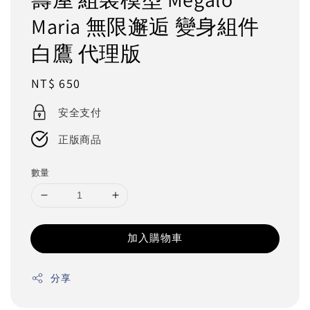
Maria 無限邂逅 變身組件
白鷹 代理版
Regular
NT$ 650
price
安全支付
正版商品
數量
加入購物車
分享