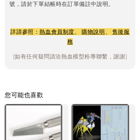
號，請於下單結帳時在訂單備註中說明。
詳請參照：
熱血會員制度
、
購物說明
、
售後服
務
[如有任何疑問請洽熱血模型粉專聯繫，謝謝]
您可能也喜歡