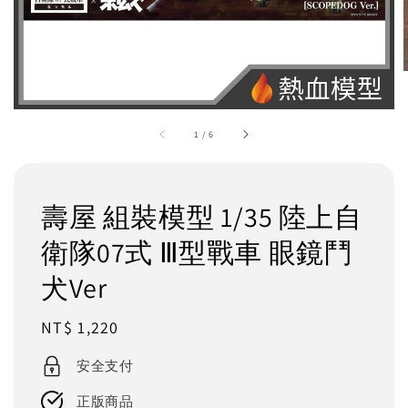
1
/
6
壽屋 組裝模型 1/35 陸上自
衛隊07式 Ⅲ型戰車 眼鏡鬥
犬Ver
Regular
NT$ 1,220
price
安全支付
正版商品