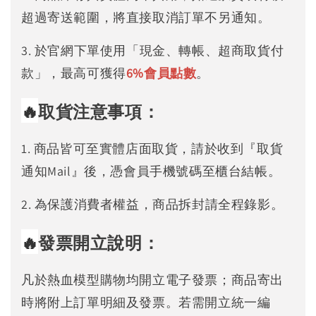
超過寄送範圍，將直接取消訂單不另通知。
3. 於官網下單使用「現金、轉帳、超商取貨付
款」，最高可獲得
6%
會員點數
。
🔥
取貨注意事項：
1. 商品皆可至實體店面取貨，請於收到『取貨
通知Mail』後，憑會員手機號碼至櫃台結帳。
2. 為保護消費者權益，商品拆封請全程錄影。
🔥
發票開立說明：
凡於熱血模型購物均開立電子發票；商品寄出
時將附上訂單明細及發票。若需開立統一編